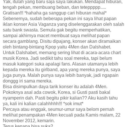
Yak, itulah yang baru saja saya lakukan. Mendapat hiburan,
tengah pekan, membuang beban, dan teteppppp.....
Gratisan!!! *hahaha ga sanggup cari hiburan mahal*
Sebenernya, sudah beberapa pekan ini saya lihat papan
iklan konser Asia Vaganza yang diselenggarakan oleh salah
satu bank swasta. Semula gak begitu memperhatikan,
sampai akhirnya macet membuat saya melihat papan
secara gamblang. Disitu dipajang, konser akan diramaikan
oleh bintang-bintang Kpop yaitu 4Men dan Dalshabet.
Untuk Dalshabet, memang sering lihat di acara-acara chart
musik Korea. Jadi sedikit tahu soal mereka, tapi belum
masuk kategori suka apalagi fans. Alasan utamanya lebih
kepada mereka itu girlband, apa yang mereka punya, saya
juga punya. Malah punya saya lebih banyak, jadi ngapain
donggg iri sama mereka.
Bisa disimpulkan daya tarik konser itu adalah 4Men.
Pokoknya asal ada cowok, Korea, si Gusti pasti bakal
nyamperin dah. Pasti begitu pikir kalian?? Aku kasih tahu
ya, kali ini kalian calahhhhh!!! *sok imut*
Percaya atau enggak, seumur-umur saya belom pernah
melihat penampakan 4Men kecuali pada Kamis malam, 22
November 2012, kemarin.
Terus kenapa bisa suka?