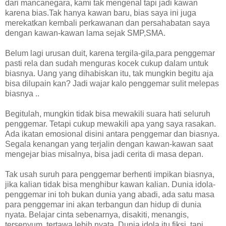
dari mancanegara, kami tak mengenal tapi jadi kawan
karena bias.Tak hanya kawan baru, bias saya ini juga
merekatkan kembali perkawanan dan persahabatan saya
dengan kawan-kawan lama sejak SMP,SMA.
Belum lagi urusan duit, karena tergila-gila,para penggemar
pasti rela dan sudah menguras kocek cukup dalam untuk
biasnya. Uang yang dihabiskan itu, tak mungkin begitu aja
bisa dilupain kan? Jadi wajar kalo penggemar sulit melepas
biasnya ..
Begitulah, mungkin tidak bisa mewakili suara hati seluruh
penggemar. Tetapi cukup mewakili apa yang saya rasakan.
Ada ikatan emosional disini antara penggemar dan biasnya.
Segala kenangan yang terjalin dengan kawan-kawan saat
mengejar bias misalnya, bisa jadi cerita di masa depan.
Tak usah suruh para penggemar berhenti impikan biasnya,
jika kalian tidak bisa menghibur kawan kalian. Dunia idola-
penggemar ini toh bukan dunia yang abadi, ada satu masa
para penggemar ini akan terbangun dan hidup di dunia
nyata. Belajar cinta sebenarnya, disakiti, menangis,
tersenyum, tertawa lebih nyata. Dunia idola itu fiksi, tapi