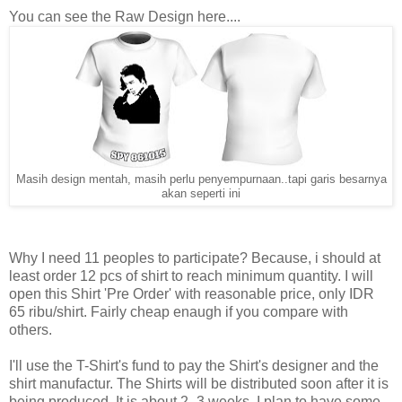
You can see the Raw Design here....
Masih design mentah, masih perlu penyempurnaan..tapi garis besarnya
akan seperti ini
Why I need 11 peoples to participate? Because, i should at
least order 12 pcs of shirt to reach minimum quantity. I will
open this Shirt 'Pre Order' with reasonable price, only IDR
65 ribu/shirt. Fairly cheap enaugh if you compare with
others.
I'll use the T-Shirt's fund to pay the Shirt's designer and the
shirt manufactur. The Shirts will be distributed soon after it is
being produced. It is about 2 -3 weeks. I plan to have some