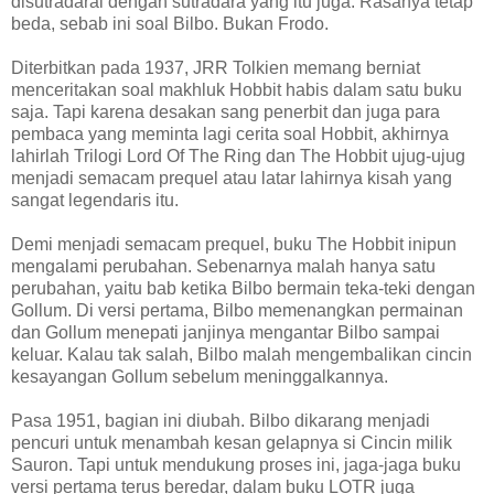
disutradarai dengan sutradara yang itu juga. Rasanya tetap
beda, sebab ini soal Bilbo. Bukan Frodo.
Diterbitkan pada 1937, JRR Tolkien memang berniat
menceritakan soal makhluk Hobbit habis dalam satu buku
saja. Tapi karena desakan sang penerbit dan juga para
pembaca yang meminta lagi cerita soal Hobbit, akhirnya
lahirlah Trilogi Lord Of The Ring dan The Hobbit ujug-ujug
menjadi semacam prequel atau latar lahirnya kisah yang
sangat legendaris itu.
Demi menjadi semacam prequel, buku The Hobbit inipun
mengalami perubahan. Sebenarnya malah hanya satu
perubahan, yaitu bab ketika Bilbo bermain teka-teki dengan
Gollum. Di versi pertama, Bilbo memenangkan permainan
dan Gollum menepati janjinya mengantar Bilbo sampai
keluar. Kalau tak salah, Bilbo malah mengembalikan cincin
kesayangan Gollum sebelum meninggalkannya.
Pasa 1951, bagian ini diubah. Bilbo dikarang menjadi
pencuri untuk menambah kesan gelapnya si Cincin milik
Sauron. Tapi untuk mendukung proses ini, jaga-jaga buku
versi pertama terus beredar, dalam buku LOTR juga