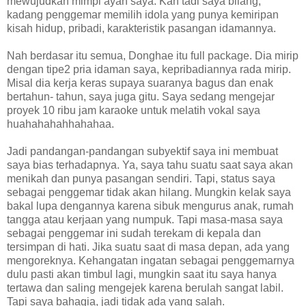
mewujudkan mimpi ayah saya. Kan tadi saya bilang,
kadang penggemar memilih idola yang punya kemiripan
kisah hidup, pribadi, karakteristik pasangan idamannya.
Nah berdasar itu semua, Donghae itu full package. Dia mirip
dengan tipe2 pria idaman saya, kepribadiannya rada mirip.
Misal dia kerja keras supaya suaranya bagus dan enak
bertahun- tahun, saya juga gitu. Saya sedang mengejar
proyek 10 ribu jam karaoke untuk melatih vokal saya
huahahahahhahahaa.
Jadi pandangan-pandangan subyektif saya ini membuat
saya bias terhadapnya. Ya, saya tahu suatu saat saya akan
menikah dan punya pasangan sendiri. Tapi, status saya
sebagai penggemar tidak akan hilang. Mungkin kelak saya
bakal lupa dengannya karena sibuk mengurus anak, rumah
tangga atau kerjaan yang numpuk. Tapi masa-masa saya
sebagai penggemar ini sudah terekam di kepala dan
tersimpan di hati. Jika suatu saat di masa depan, ada yang
mengoreknya. Kehangatan ingatan sebagai penggemarnya
dulu pasti akan timbul lagi, mungkin saat itu saya hanya
tertawa dan saling mengejek karena berulah sangat labil.
Tapi saya bahagia, jadi tidak ada yang salah.