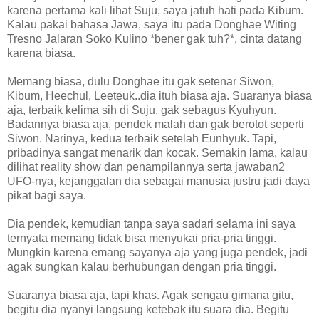
karena pertama kali lihat Suju, saya jatuh hati pada Kibum.
Kalau pakai bahasa Jawa, saya itu pada Donghae Witing
Tresno Jalaran Soko Kulino *bener gak tuh?*, cinta datang
karena biasa.
Memang biasa, dulu Donghae itu gak setenar Siwon,
Kibum, Heechul, Leeteuk..dia ituh biasa aja. Suaranya biasa
aja, terbaik kelima sih di Suju, gak sebagus Kyuhyun.
Badannya biasa aja, pendek malah dan gak berotot seperti
Siwon. Narinya, kedua terbaik setelah Eunhyuk. Tapi,
pribadinya sangat menarik dan kocak. Semakin lama, kalau
dilihat reality show dan penampilannya serta jawaban2
UFO-nya, kejanggalan dia sebagai manusia justru jadi daya
pikat bagi saya.
Dia pendek, kemudian tanpa saya sadari selama ini saya
ternyata memang tidak bisa menyukai pria-pria tinggi.
Mungkin karena emang sayanya aja yang juga pendek, jadi
agak sungkan kalau berhubungan dengan pria tinggi.
Suaranya biasa aja, tapi khas. Agak sengau gimana gitu,
begitu dia nyanyi langsung ketebak itu suara dia. Begitu