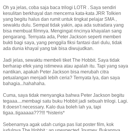
Oh ya jelas, coba saja baca trilogi LOTR . Saya sendiri
kesulitan berkhayal dan mencerna kata-kata JRR Tolkien
yang begitu halus dan rumit untuk tingkat pelajar SMA ,
sewaktu dulu. Sempat tidak yakin, apa ada sutradara yang
bisa membuat filmnya. Mengingat rincinya khayalan sang
pengarang. Ternyata ada, Peter Jackson seperti memberi
bukti bagi saya, yang penggila fiksi fantasi dari dulu, tidak
ada dunia khayal yang tak bisa diwujudkan.
Jadi jelas, sewaktu membeli tiket The Hobbit. Saya tidak
berharap efek yang istimewa atau apalah itu. Tapi yang saya
nantikan, apakah Peter Jackson bisa merubah citra
petualangan menjadi lebih ceria? Ternyata Iya, dan saya
bahagia...hahahaha.
Cuma, saya tidak menyangka bahwa Peter Jackson begitu
tegaaa....membagi satu buku Hobbit jadi sebuah trilogi. Lagi.
It doesn't necessary. Kalo dua boleh lah ya, tapi
tigaa..tigaaaaa???!!! *histeris*
Sebenarnya agak udah curiga pas liat poster film, kok
judulnya The Hobbit : an unexpected Journey. Bukannya