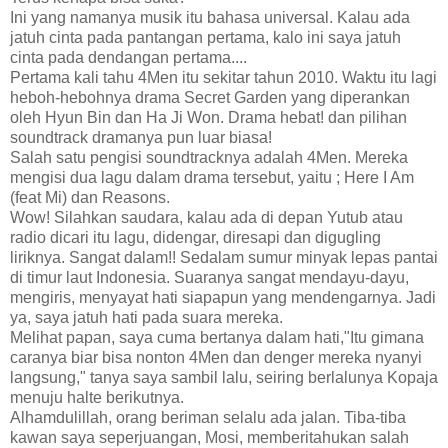
Ini yang namanya musik itu bahasa universal. Kalau ada
jatuh cinta pada pantangan pertama, kalo ini saya jatuh
cinta pada dendangan pertama....
Pertama kali tahu 4Men itu sekitar tahun 2010. Waktu itu lagi
heboh-hebohnya drama Secret Garden yang diperankan
oleh Hyun Bin dan Ha Ji Won. Drama hebat! dan pilihan
soundtrack dramanya pun luar biasa!
Salah satu pengisi soundtracknya adalah 4Men. Mereka
mengisi dua lagu dalam drama tersebut, yaitu ; Here I Am
(feat Mi) dan Reasons.
Wow! Silahkan saudara, kalau ada di depan Yutub atau
radio dicari itu lagu, didengar, diresapi dan digugling
liriknya. Sangat dalam!! Sedalam sumur minyak lepas pantai
di timur laut Indonesia. Suaranya sangat mendayu-dayu,
mengiris, menyayat hati siapapun yang mendengarnya. Jadi
ya, saya jatuh hati pada suara mereka.
Melihat papan, saya cuma bertanya dalam hati,"Itu gimana
caranya biar bisa nonton 4Men dan denger mereka nyanyi
langsung," tanya saya sambil lalu, seiring berlalunya Kopaja
menuju halte berikutnya.
Alhamdulillah, orang beriman selalu ada jalan. Tiba-tiba
kawan saya seperjuangan, Mosi, memberitahukan salah