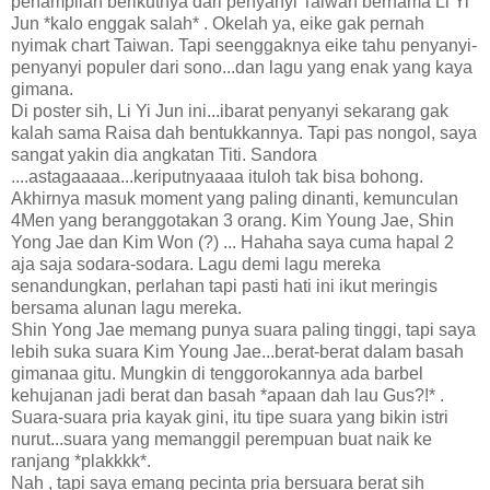
penampilan berikutnya dari penyanyi Taiwan bernama Li Yi
Jun *kalo enggak salah* . Okelah ya, eike gak pernah
nyimak chart Taiwan. Tapi seenggaknya eike tahu penyanyi-
penyanyi populer dari sono...dan lagu yang enak yang kaya
gimana.
Di poster sih, Li Yi Jun ini...ibarat penyanyi sekarang gak
kalah sama Raisa dah bentukkannya. Tapi pas nongol, saya
sangat yakin dia angkatan Titi. Sandora
....astagaaaaa...keriputnyaaaa ituloh tak bisa bohong.
Akhirnya masuk moment yang paling dinanti, kemunculan
4Men yang beranggotakan 3 orang. Kim Young Jae, Shin
Yong Jae dan Kim Won (?) ... Hahaha saya cuma hapal 2
aja saja sodara-sodara. Lagu demi lagu mereka
senandungkan, perlahan tapi pasti hati ini ikut meringis
bersama alunan lagu mereka.
Shin Yong Jae memang punya suara paling tinggi, tapi saya
lebih suka suara Kim Young Jae...berat-berat dalam basah
gimanaa gitu. Mungkin di tenggorokannya ada barbel
kehujanan jadi berat dan basah *apaan dah lau Gus?!* .
Suara-suara pria kayak gini, itu tipe suara yang bikin istri
nurut...suara yang memanggil perempuan buat naik ke
ranjang *plakkkk*.
Nah , tapi saya emang pecinta pria bersuara berat sih