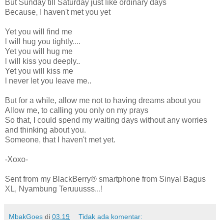
But Sunday till Saturday just like ordinary days
Because, I haven't met you yet
Yet you will find me
I will hug you tightly....
Yet you will hug me
I will kiss you deeply..
Yet you will kiss me
I never let you leave me..
But for a while, allow me not to having dreams about you
Allow me, to calling you only on my prays
So that, I could spend my waiting days without any worries
and thinking about you.
Someone, that I haven't met yet.
-Xoxo-
Sent from my BlackBerry® smartphone from Sinyal Bagus
XL, Nyambung Teruuusss...!
MbakGoes
di
03.19
Tidak ada komentar: