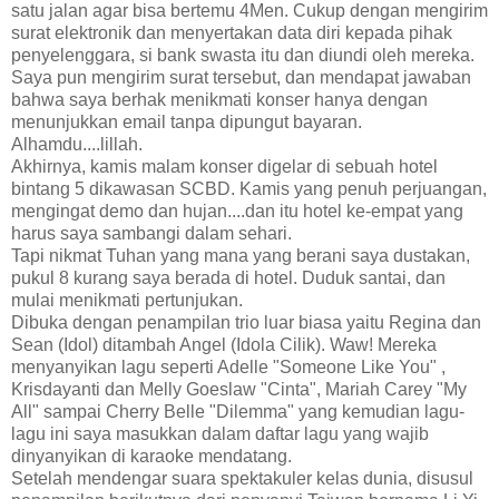
satu jalan agar bisa bertemu 4Men. Cukup dengan mengirim
surat elektronik dan menyertakan data diri kepada pihak
penyelenggara, si bank swasta itu dan diundi oleh mereka.
Saya pun mengirim surat tersebut, dan mendapat jawaban
bahwa saya berhak menikmati konser hanya dengan
menunjukkan email tanpa dipungut bayaran.
Alhamdu....lillah.
Akhirnya, kamis malam konser digelar di sebuah hotel
bintang 5 dikawasan SCBD. Kamis yang penuh perjuangan,
mengingat demo dan hujan....dan itu hotel ke-empat yang
harus saya sambangi dalam sehari.
Tapi nikmat Tuhan yang mana yang berani saya dustakan,
pukul 8 kurang saya berada di hotel. Duduk santai, dan
mulai menikmati pertunjukan.
Dibuka dengan penampilan trio luar biasa yaitu Regina dan
Sean (Idol) ditambah Angel (Idola Cilik). Waw! Mereka
menyanyikan lagu seperti Adelle "Someone Like You" ,
Krisdayanti dan Melly Goeslaw "Cinta", Mariah Carey "My
All" sampai Cherry Belle "Dilemma" yang kemudian lagu-
lagu ini saya masukkan dalam daftar lagu yang wajib
dinyanyikan di karaoke mendatang.
Setelah mendengar suara spektakuler kelas dunia, disusul