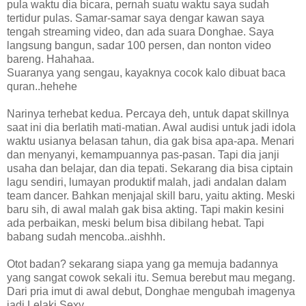
pula waktu dia bicara, pernah suatu waktu saya sudah
tertidur pulas. Samar-samar saya dengar kawan saya
tengah streaming video, dan ada suara Donghae. Saya
langsung bangun, sadar 100 persen, dan nonton video
bareng. Hahahaa.
Suaranya yang sengau, kayaknya cocok kalo dibuat baca
quran..hehehe
Narinya terhebat kedua. Percaya deh, untuk dapat skillnya
saat ini dia berlatih mati-matian. Awal audisi untuk jadi idola
waktu usianya belasan tahun, dia gak bisa apa-apa. Menari
dan menyanyi, kemampuannya pas-pasan. Tapi dia janji
usaha dan belajar, dan dia tepati. Sekarang dia bisa ciptain
lagu sendiri, lumayan produktif malah, jadi andalan dalam
team dancer. Bahkan menjajal skill baru, yaitu akting. Meski
baru sih, di awal malah gak bisa akting. Tapi makin kesini
ada perbaikan, meski belum bisa dibilang hebat. Tapi
babang sudah mencoba..aishhh.
Otot badan? sekarang siapa yang ga memuja badannya
yang sangat cowok sekali itu. Semua berebut mau megang.
Dari pria imut di awal debut, Donghae mengubah imagenya
jadi Lelaki Sexy.