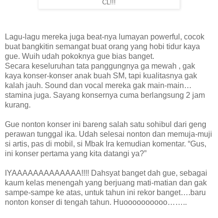
CL!!!
Lagu-lagu mereka juga beat-nya lumayan powerful, cocok
buat bangkitin semangat buat orang yang hobi tidur kaya
gue. Wuih udah pokoknya gue bias banget.
Secara keseluruhan tata panggungnya ga mewah , gak
kaya konser-konser anak buah SM, tapi kualitasnya gak
kalah jauh. Sound dan vocal mereka gak main-main…
stamina juga. Sayang konsernya cuma berlangsung 2 jam
kurang.
Gue nonton konser ini bareng salah satu sohibul dari geng
perawan tunggal ika. Udah selesai nonton dan memuja-muji
si artis, pas di mobil, si Mbak Ira kemudian komentar. “Gus,
ini konser pertama yang kita datangi ya?”
IYAAAAAAAAAAAAA!!!! Dahsyat banget dah gue, sebagai
kaum kelas menengah yang berjuang mati-matian dan gak
sampe-sampe ke atas, untuk tahun ini rekor banget….baru
nonton konser di tengah tahun. Huoooooooooo……..