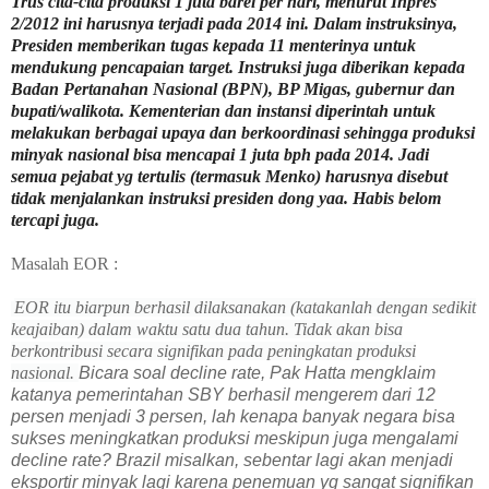
Trus cita-cita produksi 1 juta barel per hari, menurut Inpres
2/2012 ini harusnya terjadi pada 2014 ini. Dalam instruksinya,
Presiden memberikan tugas kepada 11 menterinya untuk
mendukung pencapaian target. Instruksi juga diberikan kepada
Badan Pertanahan Nasional (BPN), BP Migas, gubernur dan
bupati/walikota. Kementerian dan instansi diperintah untuk
melakukan berbagai upaya dan berkoordinasi sehingga produksi
minyak nasional bisa mencapai 1 juta bph pada 2014. Jadi
semua pejabat yg tertulis (termasuk Menko) harusnya disebut
tidak menjalankan instruksi presiden dong yaa. Habis belom
tercapi juga.
Masalah EOR :
EOR itu biarpun berhasil dilaksanakan (katakanlah dengan sedikit
keajaiban) dalam waktu satu dua tahun. Tidak akan bisa
berkontribusi secara signifikan pada peningkatan produksi
nasional.
Bicara soal decline rate, Pak Hatta mengklaim
katanya pemerintahan SBY berhasil mengerem dari 12
persen menjadi 3 persen, lah kenapa banyak negara bisa
sukses meningkatkan produksi meskipun juga mengalami
decline rate? Brazil misalkan, sebentar lagi akan menjadi
eksportir minyak lagi karena penemuan yg sangat signifikan