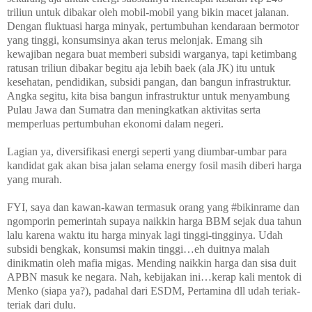
triliun untuk dibakar oleh mobil-mobil yang bikin macet jalanan.
Dengan fluktuasi harga minyak, pertumbuhan kendaraan bermotor
yang tinggi, konsumsinya akan terus melonjak. Emang sih
kewajiban negara buat memberi subsidi warganya, tapi ketimbang
ratusan triliun dibakar begitu aja lebih baek (ala JK) itu untuk
kesehatan, pendidikan, subsidi pangan, dan bangun infrastruktur.
Angka segitu, kita bisa bangun infrastruktur untuk menyambung
Pulau Jawa dan Sumatra dan meningkatkan aktivitas serta
memperluas pertumbuhan ekonomi dalam negeri.
Lagian ya, diversifikasi energi seperti yang diumbar-umbar para
kandidat gak akan bisa jalan selama energy fosil masih diberi harga
yang murah.
FYI, saya dan kawan-kawan termasuk orang yang #bikinrame dan
ngomporin pemerintah supaya naikkin harga BBM sejak dua tahun
lalu karena waktu itu harga minyak lagi tinggi-tingginya. Udah
subsidi bengkak, konsumsi makin tinggi…eh duitnya malah
dinikmatin oleh mafia migas. Mending naikkin harga dan sisa duit
APBN masuk ke negara. Nah, kebijakan ini…kerap kali mentok di
Menko (siapa ya?), padahal dari ESDM, Pertamina dll udah teriak-
teriak dari dulu.