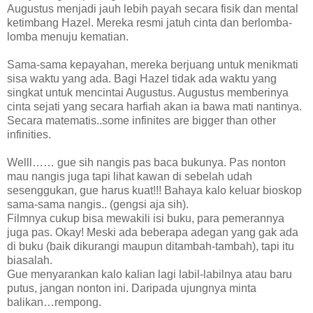
Augustus menjadi jauh lebih payah secara fisik dan mental
ketimbang Hazel. Mereka resmi jatuh cinta dan berlomba-
lomba menuju kematian.
Sama-sama kepayahan, mereka berjuang untuk menikmati
sisa waktu yang ada. Bagi Hazel tidak ada waktu yang
singkat untuk mencintai Augustus. Augustus memberinya
cinta sejati yang secara harfiah akan ia bawa mati nantinya.
Secara matematis..some infinites are bigger than other
infinities.
Welll…… gue sih nangis pas baca bukunya. Pas nonton
mau nangis juga tapi lihat kawan di sebelah udah
sesenggukan, gue harus kuat!!! Bahaya kalo keluar bioskop
sama-sama nangis.. (gengsi aja sih).
Filmnya cukup bisa mewakili isi buku, para pemerannya
juga pas. Okay! Meski ada beberapa adegan yang gak ada
di buku (baik dikurangi maupun ditambah-tambah), tapi itu
biasalah.
Gue menyarankan kalo kalian lagi labil-labilnya atau baru
putus, jangan nonton ini. Daripada ujungnya minta
balikan…rempong.