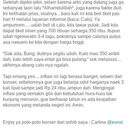
Setelah dipikir-pikir, selain karena artis yang datang juga ga
sebanyak taon lalu *Alhamdulillah*, juga karena faktor duit.
Ini kelihatan jelas, soalnya…baru kali ini kita beli tiket pas
hari H melalui layanan informal (baca: Calo). Ya
ampunnnn…..udah beli di calo, kita tawar pulak. Jadi kita
dapat tiket silver yang 700 ribuan seharga 350 ribu. Itupun
udah ngelewatin 3-4 lagu, pokoknya sampe calonya putus
asa nawarin ke kita dengan harga tinggi.
“Gak ada, Bang, duitnya segitu udah. Kalo mao 350 ambil
dah, kalo lebih saya entar ga bisa pulang,” sok melassss…
akhirnya abang calo-nya ngalah.
Tapi emang yes….inflasi ini lagi berasa banget, selaen dari
konser, sebelomnya gue juga belanja odol harganya naek 3
kali lipat sampe jadi Rp 24 ribu..ampun dah. Mengingat
inflasi yang semakin gila dan kebutuhan hura-hura tak
kunjung menurun, gue berharap tahun ini ada keajaiban
ekonomi yang melanda negeri ini. Amin.
Enjoy ya poto-poto konser dari sohib saya ; Carlina
@eunsi