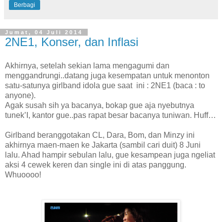
Berbagi
Jumat, 04 Juli 2014
2NE1, Konser, dan Inflasi
Akhirnya, setelah sekian lama mengagumi dan
menggandrungi..datang juga kesempatan untuk menonton
satu-satunya girlband idola gue saat ini : 2NE1 (baca : to
anyone).
Agak susah sih ya bacanya, bokap gue aja nyebutnya
tunek’I, kantor gue..pas rapat besar bacanya tuniwan. Huff…
Girlband beranggotakan CL, Dara, Bom, dan Minzy ini
akhirnya maen-maen ke Jakarta (sambil cari duit) 8 Juni
lalu. Ahad hampir sebulan lalu, gue kesampean juga ngeliat
aksi 4 cewek keren dan single ini di atas panggung.
Whuoooo!