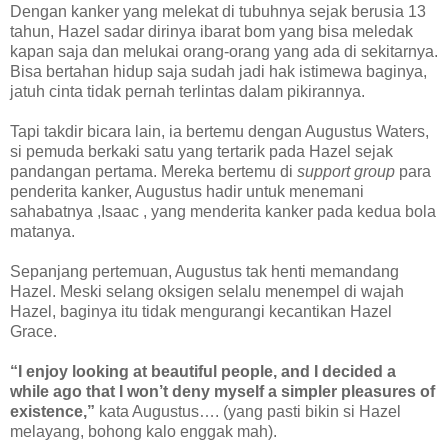
Dengan kanker yang melekat di tubuhnya sejak berusia 13
tahun, Hazel sadar dirinya ibarat bom yang bisa meledak
kapan saja dan melukai orang-orang yang ada di sekitarnya.
Bisa bertahan hidup saja sudah jadi hak istimewa baginya,
jatuh cinta tidak pernah terlintas dalam pikirannya.
Tapi takdir bicara lain, ia bertemu dengan Augustus Waters,
si pemuda berkaki satu yang tertarik pada Hazel sejak
pandangan pertama. Mereka bertemu di
support group
para
penderita kanker, Augustus hadir untuk menemani
sahabatnya ,Isaac , yang menderita kanker pada kedua bola
matanya.
Sepanjang pertemuan, Augustus tak henti memandang
Hazel. Meski selang oksigen selalu menempel di wajah
Hazel, baginya itu tidak mengurangi kecantikan Hazel
Grace.
“I enjoy looking at beautiful people, and I decided a
while ago that I won’t deny myself a simpler pleasures of
existence,”
kata Augustus…. (yang pasti bikin si Hazel
melayang, bohong kalo enggak mah).