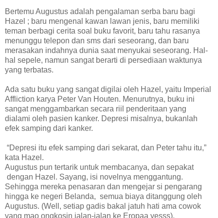
Bertemu Augustus adalah pengalaman serba baru bagi
Hazel ; baru mengenal kawan lawan jenis, baru memiliki
teman berbagi cerita soal buku favorit, baru tahu rasanya
menunggu telepon dan sms dari seseorang, dan baru
merasakan indahnya dunia saat menyukai seseorang. Hal-
hal sepele, namun sangat berarti di persediaan waktunya
yang terbatas.
Ada satu buku yang sangat digilai oleh Hazel, yaitu Imperial
Affliction karya Peter Van Houten. Menurutnya, buku ini
sangat menggambarkan secara riil penderitaan yang
dialami oleh pasien kanker. Depresi misalnya, bukanlah
efek samping dari kanker.
“Depresi itu efek samping dari sekarat, dan Peter tahu itu,”
kata Hazel.
Augustus pun tertarik untuk membacanya, dan sepakat
dengan Hazel. Sayang, isi novelnya menggantung.
Sehingga mereka penasaran dan mengejar si pengarang
hingga ke negeri Belanda, semua biaya ditanggung oleh
Augustus. (Well, setiap gadis bakal jatuh hati ama cowok
yang mao ongkosin jalan-jalan ke Eropaa yesss).