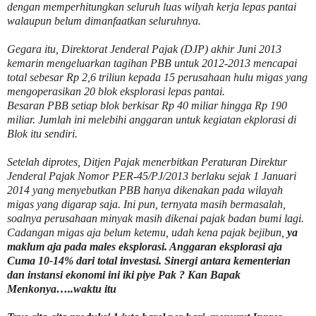
dengan memperhitungkan seluruh luas wilyah kerja lepas pantai
walaupun belum dimanfaatkan seluruhnya.
Gegara itu, Direktorat Jenderal Pajak (DJP) akhir Juni 2013
kemarin mengeluarkan tagihan PBB untuk 2012-2013 mencapai
total sebesar Rp 2,6 triliun kepada 15 perusahaan hulu migas yang
mengoperasikan 20 blok eksplorasi lepas pantai.
Besaran PBB setiap blok berkisar Rp 40 miliar hingga Rp 190
miliar. Jumlah ini melebihi anggaran untuk kegiatan ekplorasi di
Blok itu sendiri.
Setelah diprotes, Ditjen Pajak menerbitkan Peraturan Direktur
Jenderal Pajak Nomor PER-45/PJ/2013 berlaku sejak 1 Januari
2014 yang menyebutkan PBB hanya dikenakan pada wilayah
migas yang digarap saja. Ini pun, ternyata masih bermasalah,
soalnya perusahaan minyak masih dikenai pajak badan bumi lagi.
Cadangan migas aja belum ketemu, udah kena pajak bejibun,
ya
maklum aja pada males eksplorasi. Anggaran eksplorasi aja
Cuma 10-14% dari total investasi. Sinergi antara kementerian
dan instansi ekonomi ini iki piye Pak ? Kan Bapak
Menkonya…..waktu itu