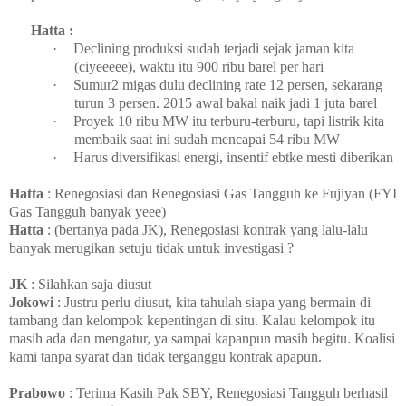
Hatta :
·
Declining produksi sudah terjadi sejak jaman kita
(ciyeeeee), waktu itu 900 ribu barel per hari
·
Sumur2 migas dulu declining rate 12 persen, sekarang
turun 3 persen. 2015 awal bakal naik jadi 1 juta barel
·
Proyek 10 ribu MW itu terburu-terburu, tapi listrik kita
membaik saat ini sudah mencapai 54 ribu MW
·
Harus diversifikasi energi, insentif ebtke mesti diberikan
Hatta
: Renegosiasi dan Renegosiasi Gas Tangguh ke Fujiyan (FYI
Gas Tangguh banyak yeee)
Hatta
: (bertanya pada JK), Renegosiasi kontrak yang lalu-lalu
banyak merugikan setuju tidak untuk investigasi ?
JK
: Silahkan saja diusut
Jokowi
: Justru perlu diusut, kita tahulah siapa yang bermain di
tambang dan kelompok kepentingan di situ. Kalau kelompok itu
masih ada dan mengatur, ya sampai kapanpun masih begitu. Koalisi
kami tanpa syarat dan tidak terganggu kontrak apapun.
Prabowo
: Terima Kasih Pak SBY, Renegosiasi Tangguh berhasil