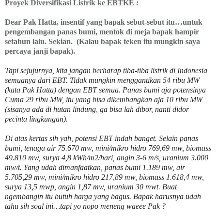
Proyek Diversifikasi Listrik ke EBTKE :
Dear Pak Hatta, insentif yang bapak sebut-sebut itu…untuk
pengembangan panas bumi, mentok di meja bapak hampir
setahun lalu. Sekian. (Kalau bapak teken itu mungkin saya
percaya janji bapak).
Tapi sejujurnya, kita jangan berharap tiba-tiba listrik di Indonesia
semuanya dari EBT. Tidak mungkin menggantikan 54 ribu MW
(kata Pak Hatta) dengan EBT semua. Panas bumi aja potensinya
Cuma 29 ribu MW, itu yang bisa dikembangkan aja 10 ribu MW
(sisanya ada di hutan lindung, ga bisa lah dibor, nanti didor
pecinta lingkungan).
Di atas kertas sih yah, potensi EBT indah banget. Selain panas
bumi, tenaga air 75.670 mw, mini/mikro hidro 769,69 mw, biomass
49.810 mw, surya 4,8 kWh/m2/hari, angin 3-6 m/s, uranium 3.000
mw/t. Yang udah dimanfaatkan, panas bumi 1.189 mw, air
5.705,29 mw, mini/mikro hidro 217,89 mw, biomass 1.618,4 mw,
surya 13,5 mwp, angin 1,87 mw, uranium 30 mwt. Buat
ngembangin itu butuh harga yang bagus. Bapak harusnya udah
tahu sih soal ini…tapi yo nopo meneng waeee Pak ?