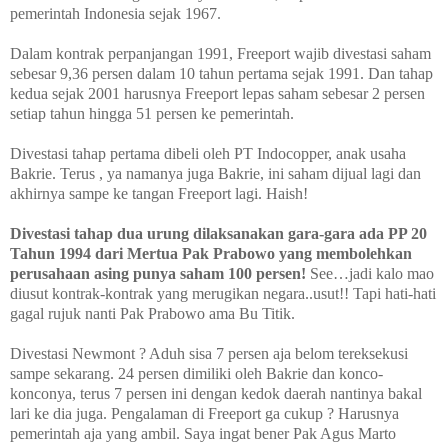
pemerintah Indonesia sejak 1967
.
Dalam kontrak perpanjangan 1991, Freeport wajib divestasi saham
sebesar 9,36 persen dalam 10 tahun pertama sejak 1991. Dan tahap
kedua sejak 2001 harusnya Freeport lepas saham sebesar 2 persen
setiap tahun hingga 51 persen ke pemerintah.
Divestasi tahap pertama dibeli oleh PT Indocopper, anak usaha
Bakrie. Terus , ya namanya juga Bakrie, ini saham dijual lagi dan
akhirnya sampe ke tangan Freeport lagi. Haish!
Divestasi tahap dua urung dilaksanakan gara-gara ada PP 20
Tahun 1994 dari Mertua Pak Prabowo yang mem
bolehkan
perusahaan asing punya saham 100 persen!
See…jadi kalo mao
diusut kontrak-kontrak yang merugikan negara..usut!! Tapi hati-hati
gagal rujuk nanti Pak Prabowo ama Bu Titik.
Divestasi Newmont ? Aduh sisa 7 persen aja belom tereksekusi
sampe sekarang. 24 persen dimiliki oleh Bakrie dan konco-
konconya, terus 7 persen ini dengan kedok daerah nantinya bakal
lari ke dia juga. Pengalaman di Freeport ga cukup ? Harusnya
pemerintah aja yang ambil. Saya ingat bener Pak Agus Marto