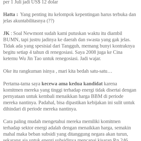
per 1 Juli jadi US$ 12 dolar
Hatta :
Yang penting itu kelompok kepentingan harus terbuka dan
jelas akuntabilitasnya (??)
JK
: Soal Newmont sudah kami putuskan waktu itu diambil
BUMN, tapi justru jadinya ke daerah dan swasta yang gak jelas.
Tidak ada yang spesisial dari Tangguh, memang bunyi kontraknya
begitu setiap 4 tahun di renegosiasi. Saya 2008 juga ke Cina
ketemu Wu Jin Tao untuk renegosiasi. Jadi wajar.
Oke itu rangkuman isinya , mari kita bedah satu-satu…
Pertama-tama saya
kecewa ama kedua kandidat
karena
komitmen mereka yang tinggi terhadap energi tidak disertai dengan
pernyataan untuk kembali menaikkan harga BBM di periode
mereka nantinya. Padahal, bisa dipastikan kebijakan ini sulit untuk
dihindari di periode mereka nantinya.
Cara paling mudah mengetahui mereka memiliki komitmen
terhadap sektor energi adalah dengan menaikkan harga, semakin
mahal maka beban subsidi yang ditanggung negara akan turun,
sekarang aja untuk energi subsidinya mencapai kisaran Rp 246