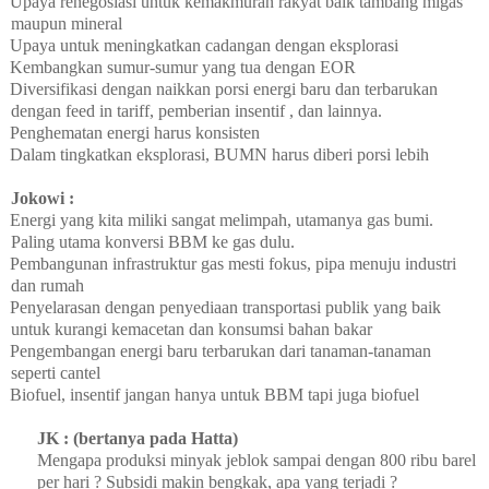
Upaya renegosiasi untuk kemakmuran rakyat baik tambang migas
maupun mineral
Upaya untuk meningkatkan cadangan dengan eksplorasi
Kembangkan sumur-sumur yang tua dengan EOR
Diversifikasi dengan naikkan porsi energi baru dan terbarukan
dengan feed in tariff, pemberian insentif , dan lainnya.
Penghematan energi harus konsisten
Dalam tingkatkan eksplorasi, BUMN harus diberi porsi lebih
Jokowi :
Energi yang kita miliki sangat melimpah, utamanya gas bumi.
Paling utama konversi BBM ke gas dulu.
Pembangunan infrastruktur gas mesti fokus, pipa menuju industri
dan rumah
Penyelarasan dengan penyediaan transportasi publik yang baik
untuk kurangi kemacetan dan konsumsi bahan bakar
Pengembangan energi baru terbarukan dari tanaman-tanaman
seperti cantel
Biofuel, insentif jangan hanya untuk BBM tapi juga biofuel
JK : (bertanya pada Hatta)
Mengapa produksi minyak jeblok sampai dengan 800 ribu barel
per hari ? Subsidi makin bengkak, apa yang terjadi ?