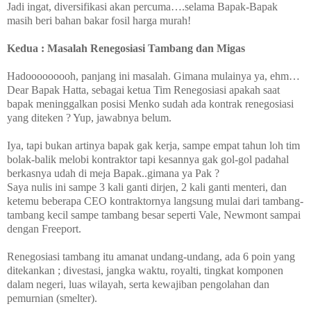
Jadi ingat, diversifikasi akan percuma….selama Bapak-Bapak
masih beri bahan bakar fosil harga murah!
Kedua : Masalah Renegosiasi Tambang dan Migas
Hadooooooooh, panjang ini masalah. Gimana mulainya ya, ehm…
Dear Bapak Hatta, sebagai ketua Tim Renegosiasi apakah saat
bapak meninggalkan posisi Menko sudah ada kontrak renegosiasi
yang diteken ? Yup, jawabnya belum.
Iya, tapi bukan artinya bapak gak kerja, sampe empat tahun loh tim
bolak-balik melobi kontraktor tapi kesannya gak gol-gol padahal
berkasnya udah di meja Bapak..gimana ya Pak ?
Saya nulis ini sampe 3 kali ganti dirjen, 2 kali ganti menteri, dan
ketemu beberapa CEO kontraktornya langsung mulai dari tambang-
tambang kecil sampe tambang besar seperti Vale, Newmont sampai
dengan Freeport.
Renegosiasi tambang itu amanat undang-undang, ada 6 poin yang
ditekankan ; divestasi, jangka waktu, royalti, tingkat komponen
dalam negeri, luas wilayah, serta kewajiban pengolahan dan
pemurnian (smelter).