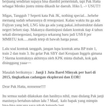
berjuang sendirian supaya bisa diambil pemerintah, tapi Pak Hatta
sebagai Menko justru minta dikasih ke daerah. Hiks
L
-> USUT!!
Migas, Tangguh ? Seperti kata Pak JK, nothing special…hehehe
memang sudah seharusnya di renegosiasi. Kalau waktu itu ga ada
Fujiyan yang beli, LNG kita ga ada yang pakai..infrastruktur dalam
negeri belum siap. Makanya diantisipasi dalam kontrak tiap 4 tahun
sekali direnegosiasi, harganya sekarang baru jadi US$ 8 per
MMBTU kok….masih tetep di bawah harga pasar.
Lalu soal kontrak tangguh, jangan lupa kontrak ama BP train 1,
train 2 dan train 3. Itu gelar Pak SBY dari Kerajaan Inggris gimana
? Skema kontraknya akhirnya oleh KPK minta diubah, kok gak
disinggung yaaa~~
Masalah berikutnya :
Janji 1 Juta Barel Minyak per hari di
2015, tingkatkan cadangan eksplorasi dan EOR!
Dear Pak Hatta, nonsense!!!!
Itu semua sudah dilakukan dan hasilnya nihil, mau diulang Pak janji
manisnya bertahun-tahun lalu ? Maaf, kalo bapak yang mimpin
bisa-bisa rencana saya nikah ketunda lagi.