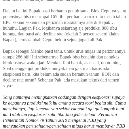
Dalam hal ini Bapak pasti berharap penuh sama Blok Cepu ya yang
potensinya bisa mencapai 165 ribu per hari…errrrrrr itu masih tahap
EPC sekian-sekian dan perizinan masalahnya ada di Bapak…
huhuhu. Lagian Pak, logikanya sekarang aja produksi 800 ribu
kurang, dan pasti ada decline rate (okelah 3 persen seperti klaim
Bapak), terus tambah Cepu..belom sejuta juga kali Pak.
Bapak sebagai Menko pasti tahu, untuk urus migas ini perizinannya
sampe 286 biji! Ini sebenarnya Bapak bisa benahin dan pangkas
birokrasinya waktu jadi Menko. Tapi bapak, as usual, do nothing.
Soal menggenjot produksi minyak mau gak mau harus ada
eksplorasi baru, kita belum ada sudah bertahun-tahun. EOR dan
decline rate turun? Sebentar Pak, ada masukan teknis dari temen
saya :
Yang namanya meningkatkan cadangan dengan eksplorasi supaya
ke depannya produksi naik itu emang secara teori begitu sih. Cuma
masalahnya, tiap kementerian sektor ekonomi aja ga kompak buat
itu. Udah tau eksplorasi sulit, tiba-tiba jeder keluar Peraturan
Pemerintah Nomor 79 Tahun 2010 mengenai PBB yang
menyatakan perusahaan-perusahaan migas harus membayar PBB