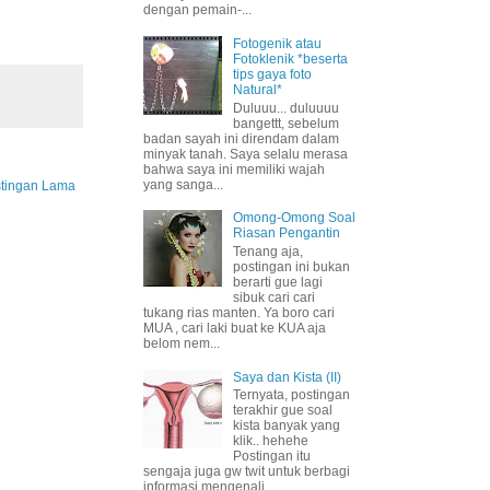
dengan pemain-...
Fotogenik atau
Fotoklenik *beserta
tips gaya foto
Natural*
Duluuu... duluuuu
bangettt, sebelum
badan sayah ini direndam dalam
minyak tanah. Saya selalu merasa
bahwa saya ini memiliki wajah
yang sanga...
tingan Lama
Omong-Omong Soal
Riasan Pengantin
Tenang aja,
postingan ini bukan
berarti gue lagi
sibuk cari cari
tukang rias manten. Ya boro cari
MUA , cari laki buat ke KUA aja
belom nem...
Saya dan Kista (II)
Ternyata, postingan
terakhir gue soal
kista banyak yang
klik.. hehehe
Postingan itu
sengaja juga gw twit untuk berbagi
informasi mengenali ...