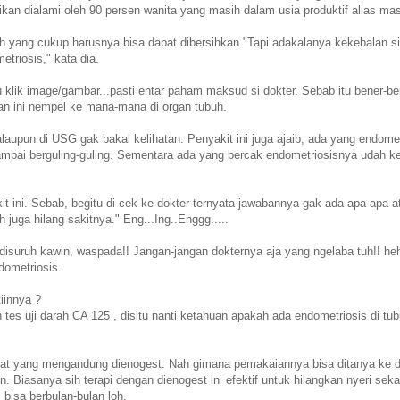
ikan dialami oleh 90 persen wanita yang masih dalam usia produktif alias ma
h yang cukup harusnya bisa dapat dibersihkan."Tapi adakalanya kekebalan s
triosis," kata dia.
alu klik image/gambar...pasti entar paham maksud si dokter. Sebab itu bener-be
an ini nempel ke mana-mana di organ tubuh.
aupun di USG gak bakal kelihatan. Penyakit ini juga ajaib, ada yang endome
ampai berguling-guling. Sementara ada yang bercak endometriosisnya udah 
t ini. Sebab, begitu di cek ke dokter ternyata jawabannya gak ada apa-apa 
 juga hilang sakitnya." Eng...Ing..Enggg.....
disuruh kawin, waspada!! Jangan-jangan dokternya aja yang ngelaba tuh!! h
dometriosis.
iinnya ?
es uji darah CA 125 , disitu nanti ketahuan apakah ada endometriosis di tub
obat yang mengandung dienogest. Nah gimana pemakaiannya bisa ditanya ke do
n. Biasanya sih terapi dengan dienogest ini efektif untuk hilangkan nyeri seka
i bisa berbulan-bulan loh.