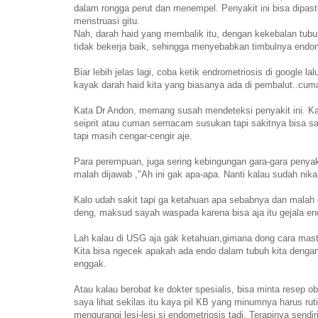
dalam rongga perut dan menempel. Penyakit ini bisa dipast
menstruasi gitu.
Nah, darah haid yang membalik itu, dengan kekebalan tubu
tidak bekerja baik, sehingga menyebabkan timbulnya endome
Biar lebih jelas lagi, coba ketik endrometriosis di google l
kayak darah haid kita yang biasanya ada di pembalut..cum
Kata Dr Andon, memang susah mendeteksi penyakit ini. Kal
seiprit atau cuman semacam susukan tapi sakitnya bisa s
tapi masih cengar-cengir aje.
Para perempuan, juga sering kebingungan gara-gara penyaki
malah dijawab ,"Ah ini gak apa-apa. Nanti kalau sudah nikah
Kalo udah sakit tapi ga ketahuan apa sebabnya dan malah 
deng, maksud sayah waspada karena bisa aja itu gejala en
Lah kalau di USG aja gak ketahuan,gimana dong cara mast
Kita bisa ngecek apakah ada endo dalam tubuh kita dengan t
enggak.
Atau kalau berobat ke dokter spesialis, bisa minta resep 
saya lihat sekilas itu kaya pil KB yang minumnya harus ruti
mengurangi lesi-lesi si endometriosis tadi. Terapinya sendir