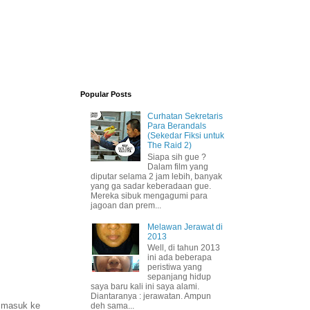
Popular Posts
Curhatan Sekretaris
Para Berandals
(Sekedar Fiksi untuk
The Raid 2)
Siapa sih gue ?
Dalam film yang
diputar selama 2 jam lebih, banyak
yang ga sadar keberadaan gue.
Mereka sibuk mengagumi para
jagoan dan prem...
Melawan Jerawat di
2013
Well, di tahun 2013
ini ada beberapa
peristiwa yang
sepanjang hidup
saya baru kali ini saya alami.
Diantaranya : jerawatan. Ampun
n masuk ke
deh sama...