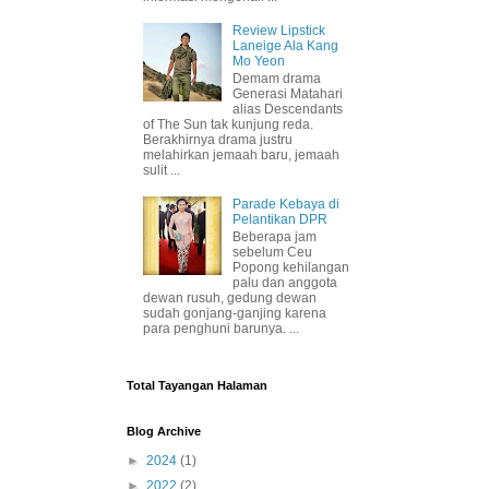
Review Lipstick
Laneige Ala Kang
Mo Yeon
Demam drama
Generasi Matahari
alias Descendants
of The Sun tak kunjung reda.
Berakhirnya drama justru
melahirkan jemaah baru, jemaah
sulit ...
Parade Kebaya di
Pelantikan DPR
Beberapa jam
sebelum Ceu
Popong kehilangan
palu dan anggota
dewan rusuh, gedung dewan
sudah gonjang-ganjing karena
para penghuni barunya. ...
Total Tayangan Halaman
Blog Archive
►
2024
(1)
►
2022
(2)