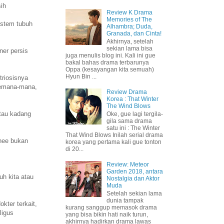
sih
Review K Drama
Memories of The
istem tubuh
Alhambra; Duda,
Granada, dan Cinta!
Akhirnya, setelah
sekian lama bisa
ner persis
juga menulis blog ini. Kali ini gue
bakal bahas drama terbarunya
Oppa (kesayangan kita semuah)
Hyun Bin ...
triosisnya
kemana-mana,
Review Drama
Korea : That Winter
The Wind Blows
atau kadang
Oke, gue lagi tergila-
gila sama drama
satu ini : The Winter
That Wind Blows Inilah serial drama
ehee bukan
korea yang pertama kali gue tonton
di 20...
Review: Meteor
Garden 2018, antara
uh kita atau
Nostalgia dan Aktor
Muda
Setelah sekian lama
dunia tampak
kter terkait,
kurang sanggup memasok drama
ligus
yang bisa bikin hati naik turun,
akhirnya hadirkan drama lawas