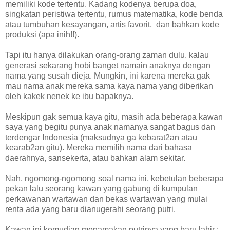
memiliki kode tertentu. Kadang kodenya berupa doa,
singkatan peristiwa tertentu, rumus matematika, kode benda
atau tumbuhan kesayangan, artis favorit, dan bahkan kode
produksi (apa inih!!).
Tapi itu hanya dilakukan orang-orang zaman dulu, kalau
generasi sekarang hobi banget namain anaknya dengan
nama yang susah dieja. Mungkin, ini karena mereka gak
mau nama anak mereka sama kaya nama yang diberikan
oleh kakek nenek ke ibu bapaknya.
Meskipun gak semua kaya gitu, masih ada beberapa kawan
saya yang begitu punya anak namanya sangat bagus dan
terdengar Indonesia (maksudnya ga kebarat2an atau
kearab2an gitu). Mereka memilih nama dari bahasa
daerahnya, sansekerta, atau bahkan alam sekitar.
Nah, ngomong-ngomong soal nama ini, kebetulan beberapa
pekan lalu seorang kawan yang gabung di kumpulan
perkawanan wartawan dan bekas wartawan yang mulai
renta ada yang baru dianugerahi seorang putri.
Kawan ini kemudian menamakan putrinya yang baru lahir :