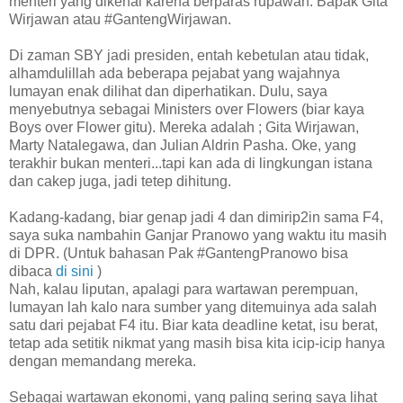
menteri yang dikenal karena berparas rupawan. Bapak Gita
Wirjawan atau #GantengWirjawan.
Di zaman SBY jadi presiden, entah kebetulan atau tidak,
alhamdulillah ada beberapa pejabat yang wajahnya
lumayan enak dilihat dan diperhatikan. Dulu, saya
menyebutnya sebagai Ministers over Flowers (biar kaya
Boys over Flower gitu). Mereka adalah ; Gita Wirjawan,
Marty Natalegawa, dan Julian Aldrin Pasha. Oke, yang
terakhir bukan menteri...tapi kan ada di lingkungan istana
dan cakep juga, jadi tetep dihitung.
Kadang-kadang, biar genap jadi 4 dan dimirip2in sama F4,
saya suka nambahin Ganjar Pranowo yang waktu itu masih
di DPR. (Untuk bahasan Pak #GantengPranowo bisa
dibaca
di sini
)
Nah, kalau liputan, apalagi para wartawan perempuan,
lumayan lah kalo nara sumber yang ditemuinya ada salah
satu dari pejabat F4 itu. Biar kata deadline ketat, isu berat,
tetap ada setitik nikmat yang masih bisa kita icip-icip hanya
dengan memandang mereka.
Sebagai wartawan ekonomi, yang paling sering saya lihat