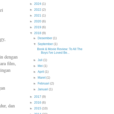
►
2024
(1)
ri
►
2022
(2)
►
2021
(1)
►
2020
(6)
►
2019
(6)
▼
2018
(9)
gy,
►
Desember
(1)
▼
September
(1)
Book & Movie Review: To All The
Boys I've Loved Be...
in dengan
►
Juli
(1)
ara film,
►
Mei
(1)
tingan
►
April
(1)
►
Maret
(1)
►
Februari
(2)
gan
►
Januari
(1)
►
2017
(9)
►
2016
(6)
dur, dan
►
2015
(10)