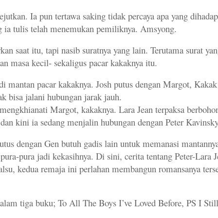
utkan. Ia pun tertawa saking tidak percaya apa yang dihadap
ng ia tulis telah menemukan pemiliknya. Amsyong.
an saat itu, tapi nasib suratnya yang lain. Terutama surat yan
an masa kecil- sekaligus pacar kakaknya itu.
jadi mantan pacar kakaknya. Josh putus dengan Margot, Kakak
ak bisa jalani hubungan jarak jauh.
n mengkhianati Margot, kakaknya. Lara Jean terpaksa berboho
 dan kini ia sedang menjalin hubungan dengan Peter Kavinsky
utus dengan Gen butuh gadis lain untuk memanasi mantanny
ura-pura jadi kekasihnya. Di sini, cerita tentang Peter-Lara 
lsu, kedua remaja ini perlahan membangun romansanya terse
alam tiga buku; To All The Boys I’ve Loved Before, PS I Stil