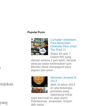
Popular Posts
Curhatan Sekretaris
Para Berandals
(Sekedar Fiksi untuk
The Raid 2)
Siapa sih gue ?
Dalam film yang
diputar selama 2 jam lebih, banyak
yang ga sadar keberadaan gue.
s
Mereka sibuk mengagumi para
jagoan dan prem...
Melawan Jerawat di
2013
itujukan
Well, di tahun 2013
ini ada beberapa
peristiwa yang
sepanjang hidup
saya baru kali ini saya alami.
 yang
Diantaranya : jerawatan. Ampun
deh sama...