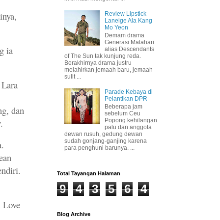
inya,
Review Lipstick
Laneige Ala Kang
Mo Yeon
Demam drama
Generasi Matahari
g ia
alias Descendants
of The Sun tak kunjung reda.
Berakhirnya drama justru
melahirkan jemaah baru, jemaah
sulit ...
 Lara
Parade Kebaya di
Pelantikan DPR
Beberapa jam
ng, dan
sebelum Ceu
.
Popong kehilangan
palu dan anggota
dewan rusuh, gedung dewan
sudah gonjang-ganjing karena
a.
para penghuni barunya. ...
Jean
ndiri.
Total Tayangan Halaman
9
4
3
5
6
4
l Love
Blog Archive