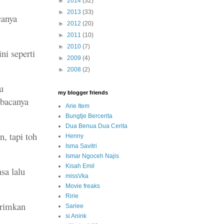
►
2014
(32)
►
2013
(33)
anya
►
2012
(20)
►
2011
(10)
►
2010
(7)
ni seperti
►
2009
(4)
►
2008
(2)
u
my blogger friends
mbacanya
Arie Item
Bungtje Bercerita
Dua Benua Dua Cerita
, tapi toh
Henny
Isma Savitri
Ismar Ngoceh Najis
Kisah Emil
sa lalu
missVka
Movie freaks
Ririe
irimkan
Sariee
si Anink