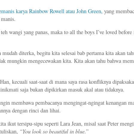
emanis karya Rainbow Rowell
atau John Green,
yang membac
n manis.
teh wangi yang panas, maka to all the boys I’ve loved before i
mudah diterka, begitu kita selesai bab pertama kita akan tah
tidak mungkin mengecewakan kita. Kita akan tahu bahwa me
an, kecuali saat-saat di mana saya rasa konfliknya dipaksakan
nikmati saja bukan dipikirkan masuk akal atau tidaknya.
ingin membawa pembacanya mengingat-ngingat kenangan ma
nya dengan rinci dan lihai.
ta ikut tersipu-sipu seperti Lara Jean, misal saat Peter meng
tuliskan,
“You look so beautiful in blue.
”