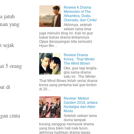
Review K Drama
Memories of The
a jatuh
Alhambra; Duda,
Granada, dan Cinta!
uman yang
Akhirnya, setelah
sekian lama bisa
juga menulis blog ini. Kali ini gue
bakal bahas drama terbarunya
Oppa (kesayangan kita semuah)
n sejak
Hyun Bin ...
Review Drama
Korea : That Winter
The Wind Blows
ai 5 orang
Oke, gue lagi tergila-
gila sama drama
satu ini : The Winter
That Wind Blows Inilah serial drama
at di
korea yang pertama kali gue tonton
di 20...
Review: Meteor
Garden 2018, antara
Nostalgia dan Aktor
Muda
ngan cinta
Setelah sekian lama
dunia tampak
kurang sanggup memasok drama
yang bisa bikin hati naik turun,
akhirnya hadirkan drama lawas