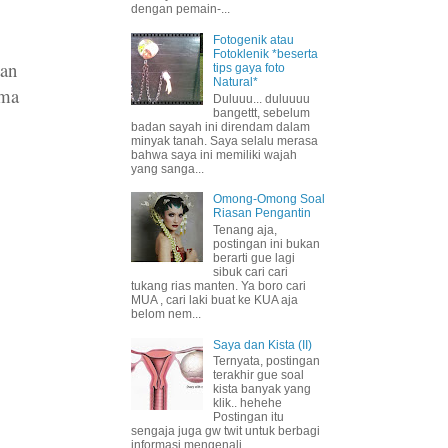
dengan pemain-...
Fotogenik atau
Fotoklenik *beserta
dan
tips gaya foto
Natural*
ima
Duluuu... duluuuu
bangettt, sebelum
badan sayah ini direndam dalam
minyak tanah. Saya selalu merasa
bahwa saya ini memiliki wajah
yang sanga...
Omong-Omong Soal
Riasan Pengantin
Tenang aja,
postingan ini bukan
berarti gue lagi
sibuk cari cari
tukang rias manten. Ya boro cari
MUA , cari laki buat ke KUA aja
belom nem...
Saya dan Kista (II)
Ternyata, postingan
terakhir gue soal
kista banyak yang
klik.. hehehe
Postingan itu
sengaja juga gw twit untuk berbagi
informasi mengenali ...