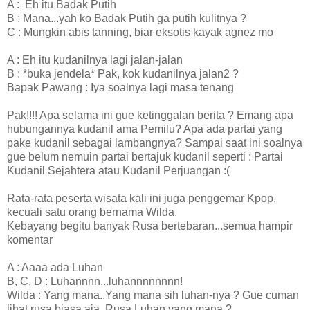
A : Eh itu Badak Putih
B : Mana...yah ko Badak Putih ga putih kulitnya ?
C : Mungkin abis tanning, biar eksotis kayak agnez mo
A : Eh itu kudanilnya lagi jalan-jalan
B : *buka jendela* Pak, kok kudanilnya jalan2 ?
Bapak Pawang : Iya soalnya lagi masa tenang
Pak!!!! Apa selama ini gue ketinggalan berita ? Emang apa
hubungannya kudanil ama Pemilu? Apa ada partai yang
pake kudanil sebagai lambangnya? Sampai saat ini soalnya
gue belum nemuin partai bertajuk kudanil seperti : Partai
Kudanil Sejahtera atau Kudanil Perjuangan :(
Rata-rata peserta wisata kali ini juga penggemar Kpop,
kecuali satu orang bernama Wilda.
Kebayang begitu banyak Rusa bertebaran...semua hampir
komentar
A : Aaaa ada Luhan
B, C, D : Luhannnn...luhannnnnnnn!
Wilda : Yang mana..Yang mana sih luhan-nya ? Gue cuman
lihat rusa biasa aja, Rusa Luhan yang mana ?