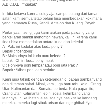
A,B,C,D,E : *ngakak*
Ini kita ketawa karena sotoy aja, sampe pulang dari taman
safari kami semua tetap belum bisa membedakan kok mana
yang namanya Rusa, Kancil, Antelop dan Kijang. Payah!
Pertanyaan iseng juga kami ajukan pada pawang yang
berkeliaran sambil menonton hewan, kali ini karena kami
tidak bisa membedakan antara kuda dan keledai.
A : Pak, ini kedelai atau kuda pony ?
Bapak : *bengong*
B : Maksudnya ini kuda atau keledai ?
bapak : Oh ini kuda pony mbak
C : Poni-nya poni lempar atau poni rata Pak ?
Bapak : *kibas poni dan berlalu*
Kami juga takjub dengan keterangan di papan gambar yang
ada di taman safari. Misal, kami juga baru tahu kalau Orang
Utan Kalimantan dan Sumatra berbeda. Kata papan itu,
Orang Utan Kalimantan lebih sosial ketimbang yang
lainnnya. Ini kelihatan jelas, soalnya pas kita ke kandang
mereka...mereka lagi sibuk arisan dan nge-ghibah *ya