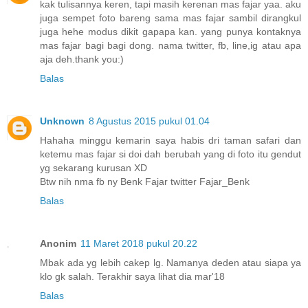
kak tulisannya keren, tapi masih kerenan mas fajar yaa. aku
juga sempet foto bareng sama mas fajar sambil dirangkul
juga hehe modus dikit gapapa kan. yang punya kontaknya
mas fajar bagi bagi dong. nama twitter, fb, line,ig atau apa
aja deh.thank you:)
Balas
Unknown
8 Agustus 2015 pukul 01.04
Hahaha minggu kemarin saya habis dri taman safari dan
ketemu mas fajar si doi dah berubah yang di foto itu gendut
yg sekarang kurusan XD
Btw nih nma fb ny Benk Fajar twitter Fajar_Benk
Balas
Anonim
11 Maret 2018 pukul 20.22
Mbak ada yg lebih cakep lg. Namanya deden atau siapa ya
klo gk salah. Terakhir saya lihat dia mar'18
Balas