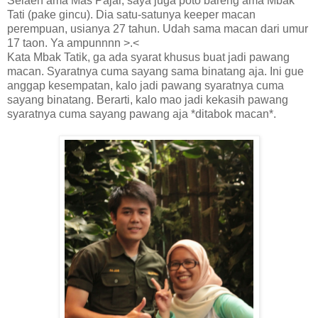
Selaen ama Mas Pajar, saya juga poto bareng ama Mbak
Tati (pake gincu). Dia satu-satunya keeper macan
perempuan, usianya 27 tahun. Udah sama macan dari umur
17 taon. Ya ampunnnn >.<
Kata Mbak Tatik, ga ada syarat khusus buat jadi pawang
macan. Syaratnya cuma sayang sama binatang aja. Ini gue
anggap kesempatan, kalo jadi pawang syaratnya cuma
sayang binatang. Berarti, kalo mao jadi kekasih pawang
syaratnya cuma sayang pawang aja *ditabok macan*.