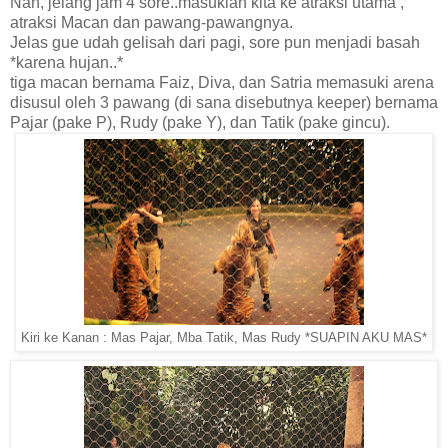
Nah, jelang jam 4 sore..masuklah kita ke atraksi utama ,
atraksi Macan dan pawang-pawangnya.
Jelas gue udah gelisah dari pagi, sore pun menjadi basah
*karena hujan..*
tiga macan bernama Faiz, Diva, dan Satria memasuki arena
disusul oleh 3 pawang (di sana disebutnya keeper) bernama
Pajar (pake P), Rudy (pake Y), dan Tatik (pake gincu).
Kiri ke Kanan : Mas Pajar, Mba Tatik, Mas Rudy *SUAPIN AKU MAS*