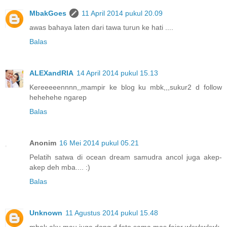
MbakGoes
11 April 2014 pukul 20.09
awas bahaya laten dari tawa turun ke hati ....
Balas
ALEXandRIA
14 April 2014 pukul 15.13
Kereeeeennnn,,mampir ke blog ku mbk,,,sukur2 d follow
hehehehe ngarep
Balas
Anonim
16 Mei 2014 pukul 05.21
Pelatih satwa di ocean dream samudra ancol juga akep-
akep deh mba.... :)
Balas
Unknown
11 Agustus 2014 pukul 15.48
mbak aku mau juga dong d foto sama mas fajar wkwkwkwk