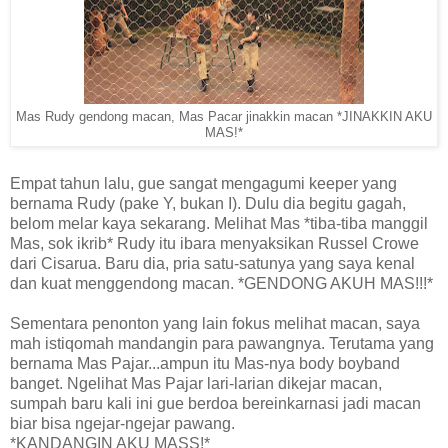
Mas Rudy gendong macan, Mas Pacar jinakkin macan *JINAKKIN AKU
MAS!*
Empat tahun lalu, gue sangat mengagumi keeper yang
bernama Rudy (pake Y, bukan I). Dulu dia begitu gagah,
belom melar kaya sekarang. Melihat Mas *tiba-tiba manggil
Mas, sok ikrib* Rudy itu ibara menyaksikan Russel Crowe
dari Cisarua. Baru dia, pria satu-satunya yang saya kenal
dan kuat menggendong macan. *GENDONG AKUH MAS!!!*
Sementara penonton yang lain fokus melihat macan, saya
mah istiqomah mandangin para pawangnya. Terutama yang
bernama Mas Pajar...ampun itu Mas-nya body boyband
banget. Ngelihat Mas Pajar lari-larian dikejar macan,
sumpah baru kali ini gue berdoa bereinkarnasi jadi macan
biar bisa ngejar-ngejar pawang.
*KANDANGIN AKU MASS!*