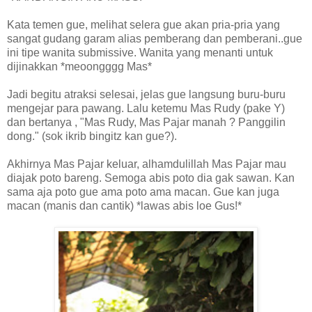
Kata temen gue, melihat selera gue akan pria-pria yang
sangat gudang garam alias pemberang dan pemberani..gue
ini tipe wanita submissive. Wanita yang menanti untuk
dijinakkan *meoongggg Mas*
Jadi begitu atraksi selesai, jelas gue langsung buru-buru
mengejar para pawang. Lalu ketemu Mas Rudy (pake Y)
dan bertanya , "Mas Rudy, Mas Pajar manah ? Panggilin
dong." (sok ikrib bingitz kan gue?).
Akhirnya Mas Pajar keluar, alhamdulillah Mas Pajar mau
diajak poto bareng. Semoga abis poto dia gak sawan. Kan
sama aja poto gue ama poto ama macan. Gue kan juga
macan (manis dan cantik) *lawas abis loe Gus!*