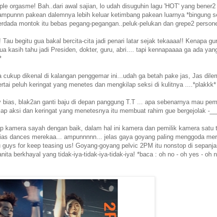
iple orgasme! Bah..dari awal sajian, lo udah disuguhin lagu 'HOT' yang bene
 ampunnn pakean dalemnya lebih keluar ketimbang pakean luarnya *bingung se
berdada montok itu bebas pegang-pegangan..peluk-pelukan dan grepe2 person
!! Tau begitu gua bakal bercita-cita jadi penari latar sejak tekaaaa!! Kenapa g
a kasih tahu jadi Presiden, dokter, guru, abri.... tapi kennapaaaa ga ada yan
*
cukup dikenal di kalangan penggemar ini...udah ga betah pake jas, Jas dile
tai peluh keringat yang menetes dan mengkilap seksi di kulitnya ....*plakkk*
my bias, blak2an ganti baju di depan panggung T.T ... apa sebenarnya mau p
iap aksi dan keringat yang menetesnya itu membuat rahim gue bergejolak -__
kamera sayah dengan baik, dalam hal ini kamera dan pemilik kamera satu tu
 alias dances merekaa... ampunnnnn... jelas gaya goyang paling menggoda me
e u guys for keep teasing us! Goyang-goyang pelvic 2PM itu nonstop di sepanj
ta berkhayal yang tidak-iya-tidak-iya-tidak-iya! *baca : oh no - oh yes - oh 