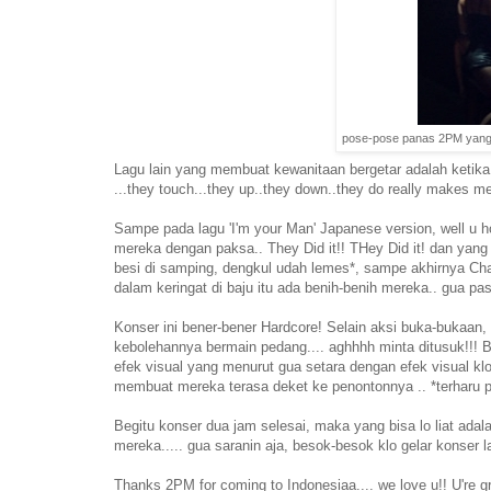
pose-pose panas 2PM yang 
Lagu lain yang membuat kewanitaan bergetar adalah ketika
...they touch...they up..they down..they do really makes m
Sampe pada lagu 'I'm your Man' Japanese version, well u 
mereka dengan paksa.. They Did it!! THey Did it! dan yang 
besi di samping, dengkul udah lemes*, sampe akhirnya Ch
dalam keringat di baju itu ada benih-benih mereka.. gua pa
Konser ini bener-bener Hardcore! Selain aksi buka-bukaan,
kebolehannya bermain pedang.... aghhhh minta ditusuk!!! B
efek visual yang menurut gua setara dengan efek visual klo 
membuat mereka terasa deket ke penontonnya .. *terharu 
Begitu konser dua jam selesai, maka yang bisa lo liat adal
mereka..... gua saranin aja, besok-besok klo gelar konser 
Thanks 2PM for coming to Indonesiaa.... we love u!! U're gre