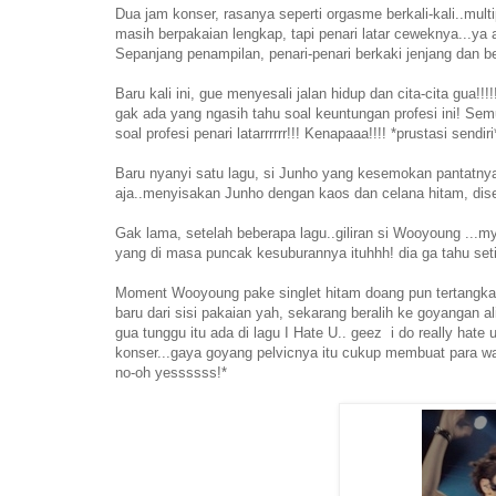
Dua jam konser, rasanya seperti orgasme berkali-kali..mult
masih berpakaian lengkap, tapi penari latar ceweknya...ya
Sepanjang penampilan, penari-penari berkaki jenjang dan 
Baru kali ini, gue menyesali jalan hidup dan cita-cita gua!!!
gak ada yang ngasih tahu soal keuntungan profesi ini! Semu
soal profesi penari latarrrrrr!!! Kenapaaa!!!! *prustasi sendiri
Baru nyanyi satu lagu, si Junho yang kesemokan pantatnya 
aja..menyisakan Junho dengan kaos dan celana hitam, diser
Gak lama, setelah beberapa lagu..giliran si Wooyoung ...
yang di masa puncak kesuburannya ituhhh! dia ga tahu set
Moment Wooyoung pake singlet hitam doang pun tertangkap 
baru dari sisi pakaian yah, sekarang beralih ke goyangan
gua tunggu itu ada di lagu I Hate U.. geez i do really hat
konser...gaya goyang pelvicnya itu cukup membuat para wani
no-oh yessssss!*