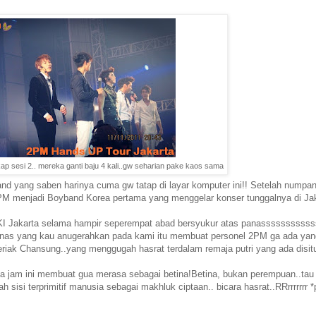
p sesi 2.. mereka ganti baju 4 kali..gw seharian pake kaos sama
nd yang saben harinya cuma gw tatap di layar komputer ini!! Setelah numpa
a 2PM menjadi Boyband Korea pertama yang menggelar konser tunggalnya di Jak
 DKI Jakarta selama hampir seperempat abad bersyukur atas panassssssssss
panas yang kau anugerahkan pada kami itu membuat personel 2PM ga ada yan
eriak Chansung..yang menggugah hasrat terdalam remaja putri yang ada disit
 jam ini membuat gua merasa sebagai betina!Betina, bukan perempuan..tau 
 sisi terprimitif manusia sebagai makhluk ciptaan.. bicara hasrat..RRrrrrrrr *