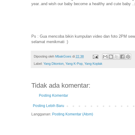
year..and wish our baby become a healthy and cute baby .
Ps : Gua mencoba bikin kumpulan video dan foto 2PM se
selamat menikmati :)
Diposting oleh
MbakGoes
di
22.38
Label:
Yang Ditonton
,
Yang K-Pop
,
Yang Koplak
Tidak ada komentar:
Posting Komentar
Posting Lebih Baru
Langganan:
Posting Komentar (Atom)