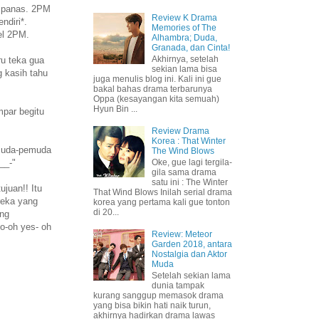
r2 panas. 2PM
Review K Drama
ndiri*.
Memories of The
el 2PM.
Alhambra; Duda,
Granada, dan Cinta!
Akhirnya, setelah
uru teka gua
sekian lama bisa
g kasih tahu
juga menulis blog ini. Kali ini gue
bakal bahas drama terbarunya
Oppa (kesayangan kita semuah)
Hyun Bin ...
mpar begitu
Review Drama
Korea : That Winter
emuda-pemuda
The Wind Blows
__-"
Oke, gue lagi tergila-
gila sama drama
satu ini : The Winter
juan!! Itu
That Wind Blows Inilah serial drama
reka yang
korea yang pertama kali gue tonton
di 20...
ang
no-oh yes- oh
Review: Meteor
Garden 2018, antara
Nostalgia dan Aktor
Muda
Setelah sekian lama
dunia tampak
kurang sanggup memasok drama
yang bisa bikin hati naik turun,
akhirnya hadirkan drama lawas