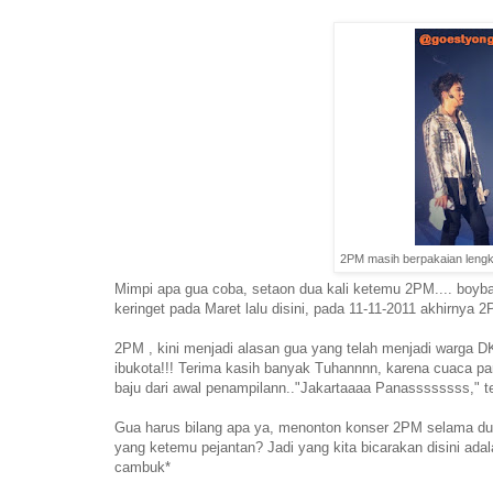
2PM masih berpakaian lengka
Mimpi apa gua coba, setaon dua kali ketemu 2PM.... boyba
keringet pada Maret lalu disini, pada 11-11-2011 akhirny
2PM , kini menjadi alasan gua yang telah menjadi warga
ibukota!!! Terima kasih banyak Tuhannnn, karena cuaca 
baju dari awal penampilann.."Jakartaaaa Panassssssss," t
Gua harus bilang apa ya, menonton konser 2PM selama dua
yang ketemu pejantan? Jadi yang kita bicarakan disini adalah
cambuk*