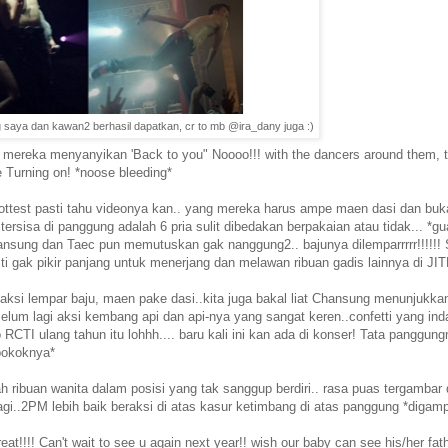
saya dan kawan2 berhasil dapatkan, cr to mb @ira_dany juga :)
 mereka menyanyikan 'Back to you" Noooo!!! with the dancers around them, 
e Turning on! *noose bleeding*
hottest pasti tahu videonya kan.. yang mereka harus ampe maen dasi dan bu
tersisa di panggung adalah 6 pria sulit dibedakan berpakaian atau tidak... *
ansung dan Taec pun memutuskan gak nanggung2.. bajunya dilemparrrrr!!!!!!
sti gak pikir panjang untuk menerjang dan melawan ribuan gadis lainnya di JIT
 aksi lempar baju, maen pake dasi..kita juga bakal liat Chansung menunjukka
elum lagi aksi kembang api dan api-nya yang sangat keren..confetti yang ind
RCTI ulang tahun itu lohhh.... baru kali ini kan ada di konser! Tata panggung
pokoknya*
ah ribuan wanita dalam posisi yang tak sanggup berdiri.. rasa puas tergambar 
lagi..2PM lebih baik beraksi di atas kasur ketimbang di atas panggung *digamp
at!!!! Can't wait to see u again next year!! wish our baby can see his/her fat