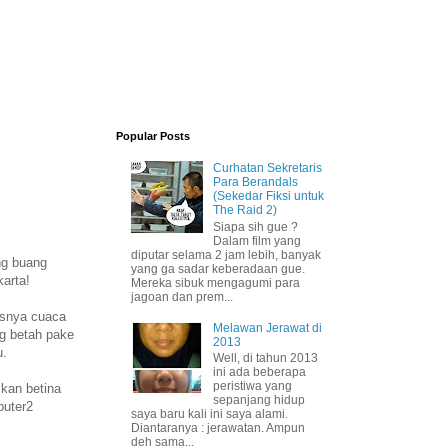
Popular Posts
Curhatan Sekretaris
Para Berandals
(Sekedar Fiksi untuk
The Raid 2)
Siapa sih gue ?
Dalam film yang
diputar selama 2 jam lebih, banyak
ng buang
yang ga sadar keberadaan gue.
arta!
Mereka sibuk mengagumi para
jagoan dan prem...
ssnya cuaca
Melawan Jerawat di
g betah pake
2013
u.
Well, di tahun 2013
ini ada beberapa
peristiwa yang
kan betina
sepanjang hidup
puter2
saya baru kali ini saya alami.
Diantaranya : jerawatan. Ampun
deh sama...