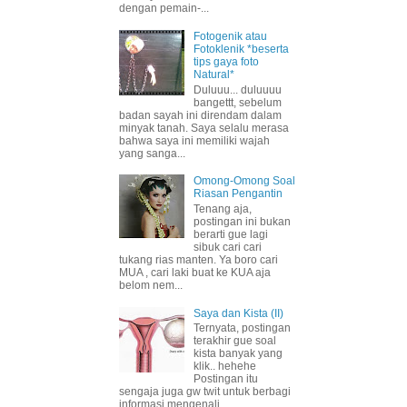
dengan pemain-...
Fotogenik atau
Fotoklenik *beserta
tips gaya foto
Natural*
Duluuu... duluuuu
bangettt, sebelum
badan sayah ini direndam dalam
minyak tanah. Saya selalu merasa
bahwa saya ini memiliki wajah
yang sanga...
Omong-Omong Soal
Riasan Pengantin
Tenang aja,
postingan ini bukan
berarti gue lagi
sibuk cari cari
tukang rias manten. Ya boro cari
MUA , cari laki buat ke KUA aja
belom nem...
Saya dan Kista (II)
Ternyata, postingan
terakhir gue soal
kista banyak yang
klik.. hehehe
Postingan itu
sengaja juga gw twit untuk berbagi
informasi mengenali ...