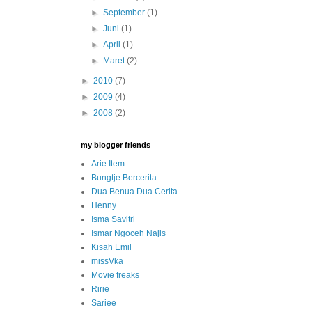
►
September
(1)
►
Juni
(1)
►
April
(1)
►
Maret
(2)
►
2010
(7)
►
2009
(4)
►
2008
(2)
my blogger friends
Arie Item
Bungtje Bercerita
Dua Benua Dua Cerita
Henny
Isma Savitri
Ismar Ngoceh Najis
Kisah Emil
missVka
Movie freaks
Ririe
Sariee