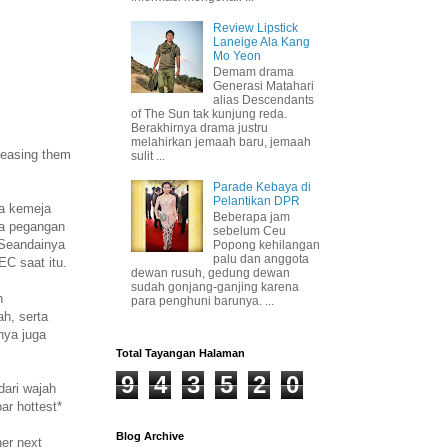
Review Lipstick
Laneige Ala Kang
Mo Yeon
Demam drama
Generasi Matahari
alias Descendants
of The Sun tak kunjung reda.
Berakhirnya drama justru
melahirkan jemaah baru, jemaah
teasing them
sulit ...
Parade Kebaya di
Pelantikan DPR
ka kemeja
Beberapa jam
gua pegangan
sebelum Ceu
 Seandainya
Popong kehilangan
palu dan anggota
EC saat itu.
dewan rusuh, gedung dewan
sudah gonjang-ganjing karena
n
para penghuni barunya. ...
ah, serta
nya juga
Total Tayangan Halaman
9
4
3
5
2
0
dari wajah
ar hottest*
Blog Archive
her next