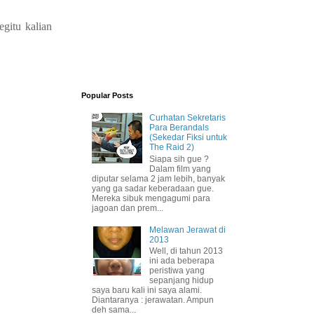
gitu kalian
Popular Posts
Curhatan Sekretaris
Para Berandals
(Sekedar Fiksi untuk
The Raid 2)
Siapa sih gue ?
Dalam film yang
diputar selama 2 jam lebih, banyak
yang ga sadar keberadaan gue.
Mereka sibuk mengagumi para
jagoan dan prem...
Melawan Jerawat di
2013
Well, di tahun 2013
ini ada beberapa
peristiwa yang
sepanjang hidup
saya baru kali ini saya alami.
Diantaranya : jerawatan. Ampun
deh sama...