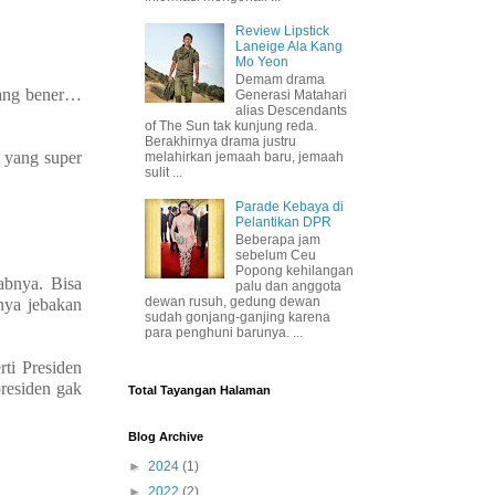
Review Lipstick
Laneige Ala Kang
Mo Yeon
Demam drama
gang bener…
Generasi Matahari
alias Descendants
of The Sun tak kunjung reda.
Berakhirnya drama justru
 yang super
melahirkan jemaah baru, jemaah
sulit ...
Parade Kebaya di
Pelantikan DPR
Beberapa jam
sebelum Ceu
Popong kehilangan
abnya. Bisa
palu dan anggota
dewan rusuh, gedung dewan
nya jebakan
sudah gonjang-ganjing karena
para penghuni barunya. ...
ti Presiden
presiden gak
Total Tayangan Halaman
Blog Archive
►
2024
(1)
►
2022
(2)