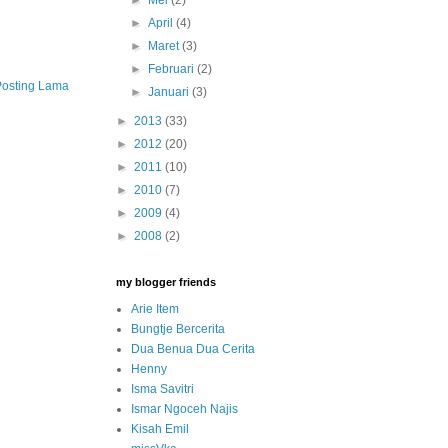
►
April
(4)
►
Maret
(3)
►
Februari
(2)
Posting Lama
►
Januari
(3)
►
2013
(33)
►
2012
(20)
►
2011
(10)
►
2010
(7)
►
2009
(4)
►
2008
(2)
my blogger friends
Arie Item
Bungtje Bercerita
Dua Benua Dua Cerita
Henny
Isma Savitri
Ismar Ngoceh Najis
Kisah Emil