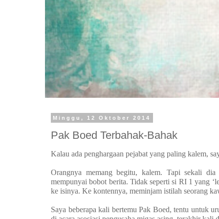
Minggu, 12 Oktober 2014
Pak Boed Terbahak-Bahak
Kalau ada penghargaan pejabat yang paling kalem, sa
Orangnya memang begitu, kalem. Tapi sekali dia b
mempunyai bobot berita. Tidak seperti si RI 1 yang ‘l
ke isinya. Ke kontennya, meminjam istilah seorang ka
Saya beberapa kali bertemu Pak Boed, tentu untuk ur
di acara asosiasi pengusaha migas asing, terakhir kali d