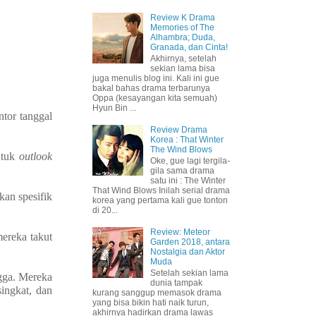
Review K Drama
Memories of The
Alhambra; Duda,
Granada, dan Cinta!
Akhirnya, setelah
sekian lama bisa
juga menulis blog ini. Kali ini gue
bakal bahas drama terbarunya
Oppa (kesayangan kita semuah)
Hyun Bin ...
tor tanggal
Review Drama
Korea : That Winter
The Wind Blows
ntuk
outlook
Oke, gue lagi tergila-
gila sama drama
satu ini : The Winter
That Wind Blows Inilah serial drama
an spesifik
korea yang pertama kali gue tonton
di 20...
Review: Meteor
ereka takut
Garden 2018, antara
Nostalgia dan Aktor
Muda
Setelah sekian lama
gga. Mereka
dunia tampak
ingkat, dan
kurang sanggup memasok drama
yang bisa bikin hati naik turun,
akhirnya hadirkan drama lawas