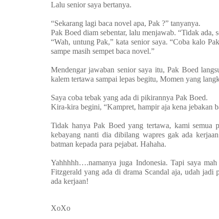
Lalu senior saya bertanya.
“Sekarang lagi baca novel apa, Pak ?” tanyanya.
Pak Boed diam sebentar, lalu menjawab. “Tidak ada, se
“Wah, untung Pak,” kata senior saya. “Coba kalo Pa
sampe masih sempet baca novel.”
Mendengar jawaban senior saya itu, Pak Boed langsu
kalem tertawa sampai lepas begitu, Momen yang langk
Saya coba tebak yang ada di pikirannya Pak Boed.
Kira-kira begini, “Kampret, hampir aja kena jebakan
Tidak hanya Pak Boed yang tertawa, kami semua p
kebayang nanti dia dibilang wapres gak ada kerjaa
batman kepada para pejabat. Hahaha.
Yahhhhh….namanya juga Indonesia. Tapi saya mah m
Fitzgerald yang ada di drama Scandal aja, udah jadi 
ada kerjaan!
XoXo