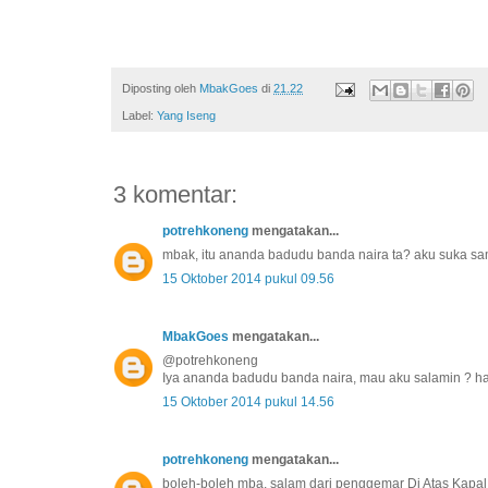
Diposting oleh
MbakGoes
di
21.22
Label:
Yang Iseng
3 komentar:
potrehkoneng
mengatakan...
mbak, itu ananda badudu banda naira ta? aku suka sa
15 Oktober 2014 pukul 09.56
MbakGoes
mengatakan...
@potrehkoneng
Iya ananda badudu banda naira, mau aku salamin ? haha
15 Oktober 2014 pukul 14.56
potrehkoneng
mengatakan...
boleh-boleh mba, salam dari penggemar Di Atas Kapal