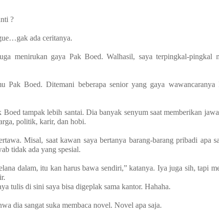
nti ?
 gue…gak ada ceritanya.
uga menirukan gaya Pak Boed. Walhasil, saya terpingkal-pingkal m
mu Pak Boed. Ditemani beberapa senior yang gaya wawancaranya 
Pak Boed tampak lebih santai. Dia banyak senyum saat memberikan jaw
ga, politik, karir, dan hobi.
tawa. Misal, saat kawan saya bertanya barang-barang pribadi apa sa
b tidak ada yang spesial.
ana dalam, itu kan harus bawa sendiri,” katanya. Iya juga sih, tapi m
r.
a tulis di sini saya bisa digeplak sama kantor. Hahaha.
ahwa dia sangat suka membaca novel. Novel apa saja.