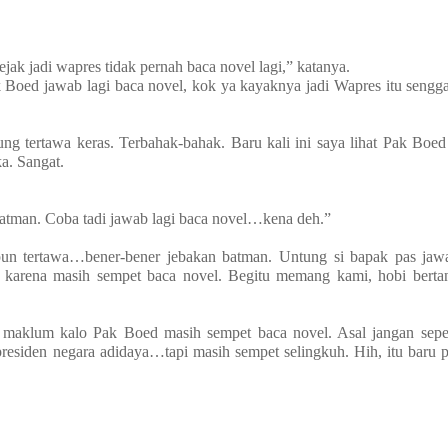
jak jadi wapres tidak pernah baca novel lagi,” katanya.
k Boed jawab lagi baca novel, kok ya kayaknya jadi Wapres itu seng
ng tertawa keras. Terbahak-bahak. Baru kali ini saya lihat Pak Boed
a. Sangat.
 batman. Coba tadi jawab lagi baca novel…kena deh.”
un tertawa…bener-bener jebakan batman. Untung si bapak pas jaw
n karena masih sempet baca novel. Begitu memang kami, hobi berta
aklum kalo Pak Boed masih sempet baca novel. Asal jangan seper
presiden negara adidaya…tapi masih sempet selingkuh. Hih, itu baru 