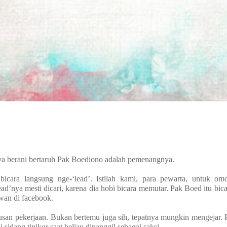
ya berani bertaruh Pak Boediono adalah pemenangnya.
icara langsung nge-‘lead’. Istilah kami, para pewarta, untuk o
ead’nya mesti dicari, karena dia hobi bicara memutar. Pak Boed itu bic
wan di facebook.
usan pekerjaan. Bukan bertemu juga sih, tepatnya mungkin mengejar. 
i sidang tipikor saat beliau dipanggil sebagai saksi.