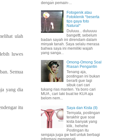
dengan pemain-...
Fotogenik atau
Fotoklenik *beserta
tips gaya foto
Natural*
Duluuu... duluuuu
bangettt, sebelum
elihat ulah
badan sayah ini direndam dalam
minyak tanah. Saya selalu merasa
bahwa saya ini memiliki wajah
yang sanga...
lebih luwes
Omong-Omong Soal
Riasan Pengantin
aban. Semua
Tenang aja,
postingan ini bukan
berarti gue lagi
sibuk cari cari
ja yang dia
tukang rias manten. Ya boro cari
MUA , cari laki buat ke KUA aja
belom nem...
endengar itu
Saya dan Kista (II)
Ternyata, postingan
terakhir gue soal
kista banyak yang
klik.. hehehe
Postingan itu
sengaja juga gw twit untuk berbagi
informasi mengenali ...