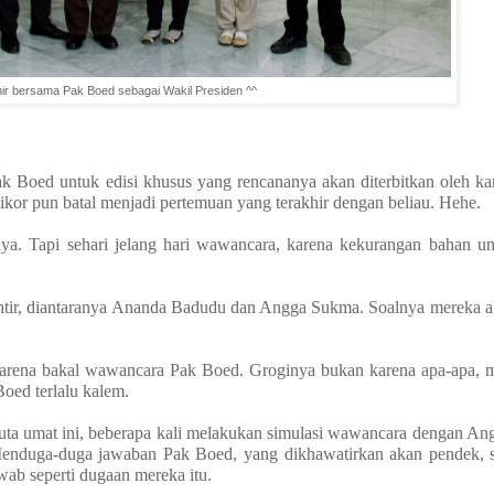
hir bersama Pak Boed sebagai Wakil Presiden ^^
 Boed untuk edisi khusus yang rencananya akan diterbitkan oleh kan
pikor pun batal menjadi pertemuan yang terakhir dengan beliau. Hehe.
nya. Tapi sehari jelang hari wawancara, karena kekurangan bahan u
tir, diantaranya Ananda Badudu dan Angga Sukma. Soalnya mereka ak
karena bakal wawancara Pak Boed. Groginya bukan karena apa-apa, m
Boed terlalu kalem.
juta umat ini, beberapa kali melakukan simulasi wawancara dengan An
Menduga-duga jawaban Pak Boed, yang dikhawatirkan akan pendek, s
wab seperti dugaan mereka itu.