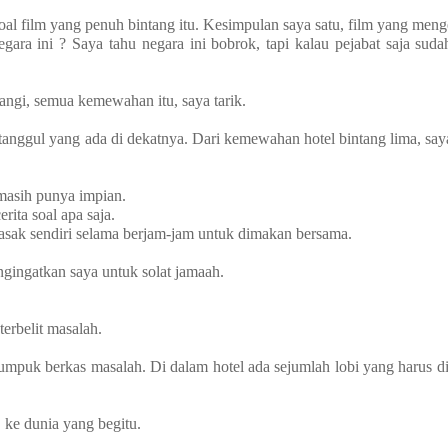
l film yang penuh bintang itu. Kesimpulan saya satu, film yang meng
ara ini ? Saya tahu negara ini bobrok, tapi kalau pejabat saja suda
gi, semua kemewahan itu, saya tarik.
tanggul yang ada di dekatnya. Dari kemewahan hotel bintang lima, s
.masih punya impian.
rita soal apa saja.
asak sendiri selama berjam-jam untuk dimakan bersama.
ingatkan saya untuk solat jamaah.
erbelit masalah.
puk berkas masalah. Di dalam hotel ada sejumlah lobi yang harus dij
, ke dunia yang begitu.