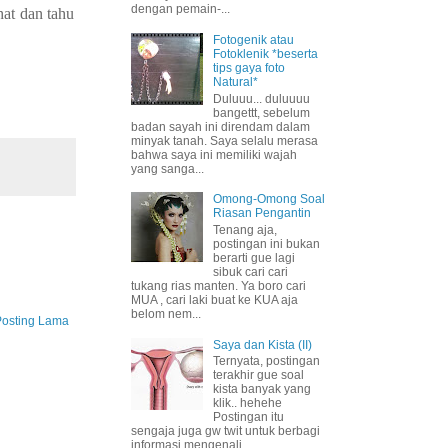
dengan pemain-...
hat dan tahu
Fotogenik atau
Fotoklenik *beserta
tips gaya foto
Natural*
Duluuu... duluuuu
bangettt, sebelum
badan sayah ini direndam dalam
minyak tanah. Saya selalu merasa
bahwa saya ini memiliki wajah
yang sanga...
Omong-Omong Soal
Riasan Pengantin
Tenang aja,
postingan ini bukan
berarti gue lagi
sibuk cari cari
tukang rias manten. Ya boro cari
MUA , cari laki buat ke KUA aja
belom nem...
Posting Lama
Saya dan Kista (II)
Ternyata, postingan
terakhir gue soal
kista banyak yang
klik.. hehehe
Postingan itu
sengaja juga gw twit untuk berbagi
informasi mengenali ...