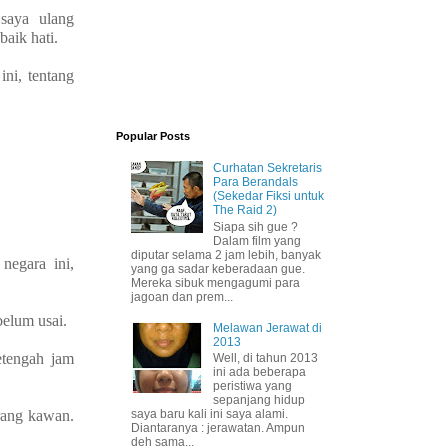
saya ulang
baik hati.
ini, tentang
Popular Posts
Curhatan Sekretaris
Para Berandals
(Sekedar Fiksi untuk
The Raid 2)
Siapa sih gue ?
Dalam film yang
diputar selama 2 jam lebih, banyak
negara ini,
yang ga sadar keberadaan gue.
Mereka sibuk mengagumi para
jagoan dan prem...
belum usai.
Melawan Jerawat di
2013
etengah jam
Well, di tahun 2013
ini ada beberapa
peristiwa yang
sepanjang hidup
rang kawan.
saya baru kali ini saya alami.
Diantaranya : jerawatan. Ampun
deh sama...