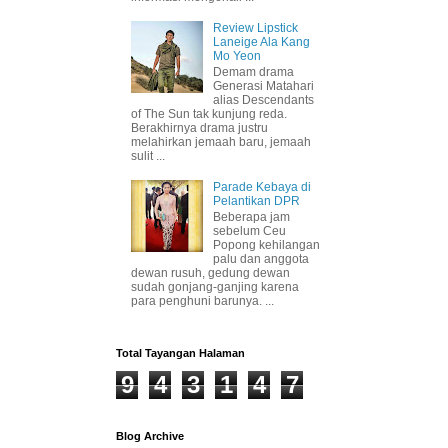
Review Lipstick
Laneige Ala Kang
Mo Yeon
Demam drama
Generasi Matahari
alias Descendants
of The Sun tak kunjung reda.
Berakhirnya drama justru
melahirkan jemaah baru, jemaah
sulit ...
Parade Kebaya di
Pelantikan DPR
Beberapa jam
sebelum Ceu
Popong kehilangan
palu dan anggota
dewan rusuh, gedung dewan
sudah gonjang-ganjing karena
para penghuni barunya. ...
Total Tayangan Halaman
9
4
3
1
4
7
Blog Archive