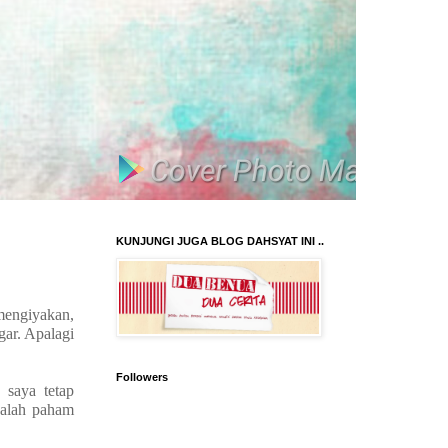
KUNJUNGI JUGA BLOG DAHSYAT INI ..
mengiyakan,
gar. Apalagi
Followers
 saya tetap
salah paham