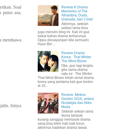
erikan. Soal
Review K Drama
Memories of The
h putus asa,
Alhambra; Duda,
Granada, dan Cinta!
Akhirnya, setelah
sekian lama bisa
juga menulis blog ini. Kali ini gue
bakal bahas drama terbarunya
aya membawa
Oppa (kesayangan kita semuah)
Hyun Bin ...
Review Drama
Korea : That Winter
The Wind Blows
Oke, gue lagi tergila-
gila sama drama
satu ini : The Winter
That Wind Blows Inilah serial drama
korea yang pertama kali gue tonton
di 20...
Review: Meteor
Garden 2018, antara
Nostalgia dan Aktor
alin. Isinya
Muda
Setelah sekian lama
dunia tampak
kurang sanggup memasok drama
yang bisa bikin hati naik turun,
akhirnya hadirkan drama lawas