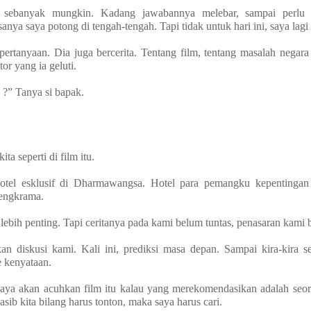
 sebanyak mungkin. Kadang jawabannya melebar, sampai perlu 
nya saya potong di tengah-tengah. Tapi tidak untuk hari ini, saya lagi 
rtanyaan. Dia juga bercerita. Tentang film, tentang masalah negara 
or yang ia geluti.
?” Tanya si bapak.
ta seperti di film itu.
tel esklusif di Dharmawangsa. Hotel para pemangku kepentingan 
cengkrama.
lebih penting. Tapi ceritanya pada kami belum tuntas, penasaran kami 
n diskusi kami. Kali ini, prediksi masa depan. Sampai kira-kira s
 kenyataan.
Saya akan acuhkan film itu kalau yang merekomendasikan adalah seo
sib kita bilang harus tonton, maka saya harus cari.