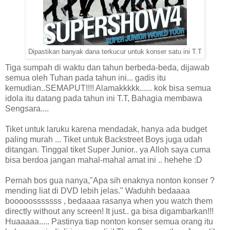
Dipastikan banyak dana terkucur untuk konser satu ini T.T
Tiga sumpah di waktu dan tahun berbeda-beda, dijawab
semua oleh Tuhan pada tahun ini... gadis itu
kemudian..SEMAPUT!!!! Alamakkkkk...... kok bisa semua
idola itu datang pada tahun ini T.T, Bahagia membawa
Sengsara....
Tiket untuk laruku karena mendadak, hanya ada budget
paling murah ... Tiket untuk Backstreet Boys juga udah
ditangan. Tinggal tiket Super Junior.. ya Alloh saya cuma
bisa berdoa jangan mahal-mahal amat ini .. hehehe :D
Pernah bos gua nanya,"Apa sih enaknya nonton konser ?
mending liat di DVD lebih jelas." Waduhh bedaaaa
booooosssssss , bedaaaa rasanya when you watch them
directly without any screen! It just.. ga bisa digambarkan!!!
Huaaaaa..... Pastinya tiap nonton konser semua orang itu