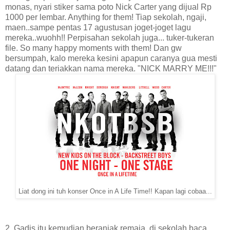
monas, nyari stiker sama poto Nick Carter yang dijual Rp
1000 per lembar. Anything for them! Tiap sekolah, ngaji,
maen..sampe pentas 17 agustusan joget-joget lagu
mereka..wuohh!! Perpisahan sekolah juga... tuker-tukeran
file. So many happy moments with them! Dan gw
bersumpah, kalo mereka kesini apapun caranya gua mesti
datang dan teriakkan nama mereka. "NICK MARRY ME!!!"
Liat dong ini tuh konser Once in A Life Time!! Kapan lagi cobaa...
2. Gadis itu kemudian beranjak remaja, di sekolah baca