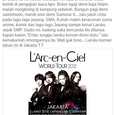
komik di pengajian baca Iqro. Bolos ngaji demi baja hitam,
malah nongkrong di kampung sebelah. Bangun pagi demi
sailormoon, mandi sore demi Samurai X....lalu jatuh cinta
pada lagu-lagu jepang. SMA, Kuliah makin keracunan sama
anime, komik dan lagu-lagu Jepang sampe kenal Laruku
sejak SMP. Gadis ini, kadang suka bercanda klo ditanya
kapan kawin,"Entar, tunggu laruku konser disini dulu," lalu
kemakanlah omongannya itu. Mati gak looo... Laruku konser
tahun ini di Jakarta T.T