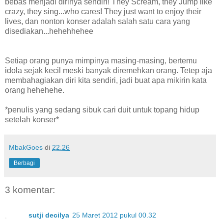
bebas menjadi dirinya sendiri! They Scream, they Jump like
crazy, they sing...who cares! They just want to enjoy their
lives, dan nonton konser adalah salah satu cara yang
disediakan...hehehhehee
Setiap orang punya mimpinya masing-masing, bertemu
idola sejak kecil meski banyak diremehkan orang. Tetep aja
membahagiakan diri kita sendiri, jadi buat apa mikirin kata
orang hehehehe.
*penulis yang sedang sibuk cari duit untuk topang hidup
setelah konser*
MbakGoes
di
22.26
Berbagi
3 komentar:
sutji decilya
25 Maret 2012 pukul 00.32