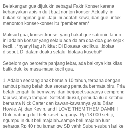
Belakangan gua dijulukin sebagai Fakir Konser karena
kebanyakan abisin duit buat nonton konser. Actually, ini
bukan keinginan gue...tapi ini adalah kewajiban gue untuk
menonton konser-konser itu *pembenaran*.
Maksud gua, konser-konser yang bakal gue satronin tahun
ini adalah konser yang selalu ada dalam doa-doa gue sejak
kecil... *nyanyi lagu Nikita : Di Doaaaa kecilkuu...Idolaa
disebut. Di dalam doaku selalu, Idolaaa kusebut*
Sebelom gw bercerita panjang lebar, ada baiknya kita kilas
balik dulu ke masa-masa kecil gua.
1. Adalah seorang anak berusia 10 tahun, terpana dengan
rambut pirang belah dua seorang pemuda bermata biru. Pria
belah tengah itu bernyanyi dan berjoget,suaranya cempreng
tapi wajahnya tampan. Setelah diusut, pemuda itu diketahui
bernama Nick Carter dan kawan-kawannya yaitu Brian,
Howie, Aj, dan Kevin. and I LOVE THEM THEM DAMN!!!
Dulu nabung duit beli kaset harganya Rp 18.000 sebiji,
ngumpulin duit beli majalah..sampe beli majalah luar
seharga Rp 40 ribu jaman gw SD yahh.Subuh-subuh lari ke