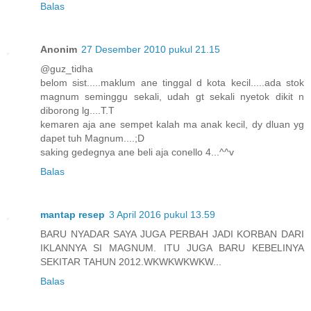
Balas
Anonim
27 Desember 2010 pukul 21.15
@guz_tidha
belom sist.....maklum ane tinggal d kota kecil.....ada stok
magnum seminggu sekali, udah gt sekali nyetok dikit n
diborong lg....T.T
kemaren aja ane sempet kalah ma anak kecil, dy dluan yg
dapet tuh Magnum....;D
saking gedegnya ane beli aja conello 4...^^v
Balas
mantap resep
3 April 2016 pukul 13.59
BARU NYADAR SAYA JUGA PERBAH JADI KORBAN DARI
IKLANNYA SI MAGNUM. ITU JUGA BARU KEBELINYA
SEKITAR TAHUN 2012.WKWKWKWKW...
Balas