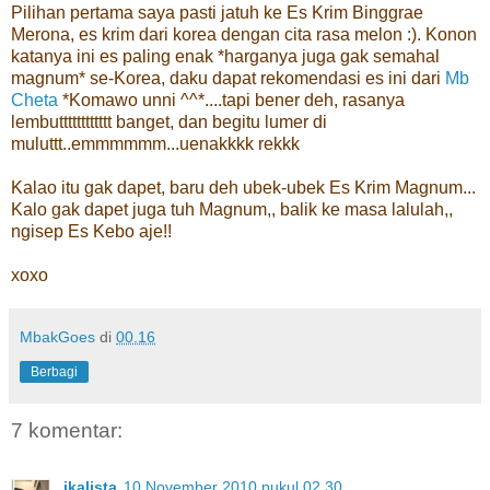
Pilihan pertama saya pasti jatuh ke Es Krim Binggrae
Merona, es krim dari korea dengan cita rasa melon :). Konon
katanya ini es paling enak *harganya juga gak semahal
magnum* se-Korea, daku dapat rekomendasi es ini dari
Mb
Cheta
*Komawo unni ^^*....tapi bener deh, rasanya
lembutttttttttttt banget, dan begitu lumer di
muluttt..emmmmmm...uenakkkk rekkk
Kalao itu gak dapet, baru deh ubek-ubek Es Krim Magnum...
Kalo gak dapet juga tuh Magnum,, balik ke masa lalulah,,
ngisep Es Kebo aje!!
xoxo
MbakGoes
di
00.16
Berbagi
7 komentar:
ikalista
10 November 2010 pukul 02.30