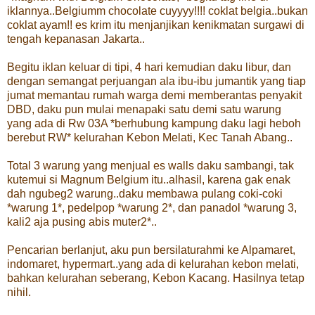
iklannya..Belgiumm chocolate cuyyyy!!!! coklat belgia..bukan
coklat ayam!! es krim itu menjanjikan kenikmatan surgawi di
tengah kepanasan Jakarta..
Begitu iklan keluar di tipi, 4 hari kemudian daku libur, dan
dengan semangat perjuangan ala ibu-ibu jumantik yang tiap
jumat memantau rumah warga demi memberantas penyakit
DBD, daku pun mulai menapaki satu demi satu warung
yang ada di Rw 03A *berhubung kampung daku lagi heboh
berebut RW* kelurahan Kebon Melati, Kec Tanah Abang..
Total 3 warung yang menjual es walls daku sambangi, tak
kutemui si Magnum Belgium itu..alhasil, karena gak enak
dah ngubeg2 warung..daku membawa pulang coki-coki
*warung 1*, pedelpop *warung 2*, dan panadol *warung 3,
kali2 aja pusing abis muter2*..
Pencarian berlanjut, aku pun bersilaturahmi ke Alpamaret,
indomaret, hypermart..yang ada di kelurahan kebon melati,
bahkan kelurahan seberang, Kebon Kacang. Hasilnya tetap
nihil.