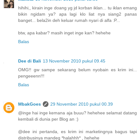
hihihi,, kirain inge doang yg jd korban iklan... tu iklan emang
bikin ngidam ya? apa lagi klo liat nya siang2 panas
banget... bela2in deh keluar rumah nyari di alfa :P...
btw, apa kabar? masih inget inge kan? hehehe
Balas
Dee di Bali
13 November 2010 pukul 09.45
OMG!! gw sampe sekarang belum nyobain es krim ini...
pengeeenn!!!
Balas
MbakGoes
29 November 2010 pukul 00.39
@inge hai inge kemana aja buuu? hehehee selamat datang
kembali di dunia per Blog an :)
@dee ini pertanda, es krim ini marketingnya bagus tapi
distribusinya mandeg *halahhh* , hehehe