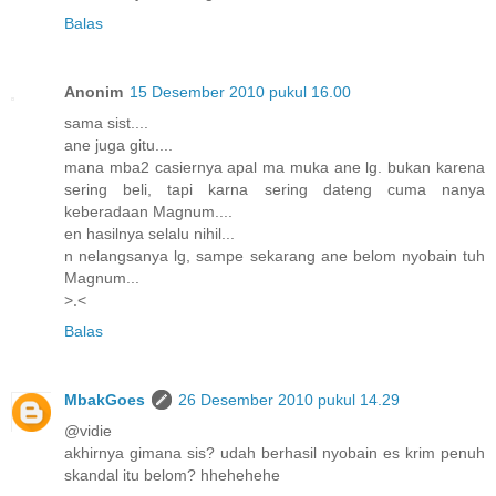
Balas
Anonim
15 Desember 2010 pukul 16.00
sama sist....
ane juga gitu....
mana mba2 casiernya apal ma muka ane lg. bukan karena
sering beli, tapi karna sering dateng cuma nanya
keberadaan Magnum....
en hasilnya selalu nihil...
n nelangsanya lg, sampe sekarang ane belom nyobain tuh
Magnum...
>.<
Balas
MbakGoes
26 Desember 2010 pukul 14.29
@vidie
akhirnya gimana sis? udah berhasil nyobain es krim penuh
skandal itu belom? hhehehehe