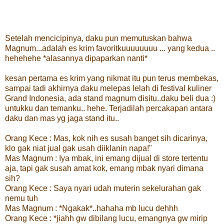
Setelah mencicipinya, daku pun memutuskan bahwa
Magnum...adalah es krim favoritkuuuuuuuu ... yang kedua ..
hehehehe *alasannya dipaparkan nanti*
kesan pertama es krim yang nikmat itu pun terus membekas,
sampai tadi akhirnya daku melepas lelah di festival kuliner
Grand Indonesia, ada stand magnum disitu..daku beli dua :)
untukku dan temanku.. hehe. Terjadilah percakapan antara
daku dan mas yg jaga stand itu..
Orang Kece : Mas, kok nih es susah banget sih dicarinya,
klo gak niat jual gak usah diiklanin napa!"
Mas Magnum : Iya mbak, ini emang dijual di store tertentu
aja, tapi gak susah amat kok, emang mbak nyari dimana
sih?
Orang Kece : Saya nyari udah muterin sekelurahan gak
nemu tuh
Mas Magnum : *Ngakak*..hahaha mb lucu dehhh
Orang Kece : *jiahh gw dibilang lucu, emangnya gw mirip