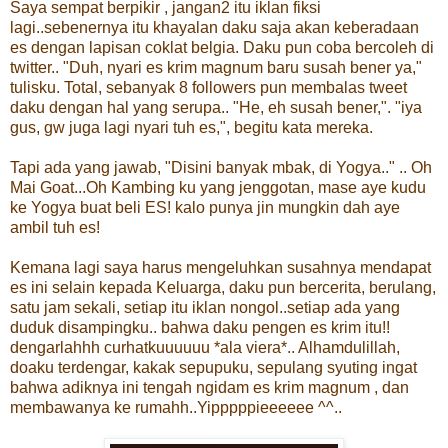
Saya sempat berpikir , jangan2 itu iklan fiksi
lagi..sebenernya itu khayalan daku saja akan keberadaan
es dengan lapisan coklat belgia. Daku pun coba bercoleh di
twitter.. "Duh, nyari es krim magnum baru susah bener ya,"
tulisku. Total, sebanyak 8 followers pun membalas tweet
daku dengan hal yang serupa.. "He, eh susah bener,". "iya
gus, gw juga lagi nyari tuh es,", begitu kata mereka.
Tapi ada yang jawab, "Disini banyak mbak, di Yogya.." .. Oh
Mai Goat...Oh Kambing ku yang jenggotan, mase aye kudu
ke Yogya buat beli ES! kalo punya jin mungkin dah aye
ambil tuh es!
Kemana lagi saya harus mengeluhkan susahnya mendapat
es ini selain kepada Keluarga, daku pun bercerita, berulang,
satu jam sekali, setiap itu iklan nongol..setiap ada yang
duduk disampingku.. bahwa daku pengen es krim itu!!
dengarlahhh curhatkuuuuuu *ala viera*.. Alhamdulillah,
doaku terdengar, kakak sepupuku, sepulang syuting ingat
bahwa adiknya ini tengah ngidam es krim magnum , dan
membawanya ke rumahh..Yipppppieeeeee ^^..