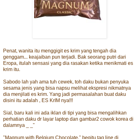
Penat, wanita itu menggigit es krim yang tengah dia
genggam... keajaiban pun terjadi. Bak seorang putri dari
Eropa, itulah sensasi yang dia rasakan ketika menikmati es
krim itu.
Sabodo lah yah ama tuh cewek, toh daku bukan penyuka
sesama jenis yang bisa napsu melihat ekspresi nikmatnya
dia menjilati es krim. Yang jadi permasalahan buat daku
disini itu adalah , ES KrIM nya!!!
Sial, baru kali ini ada iklan di tipi yang bisa mengalihkan
perhatian daku dr layar laptop dan gambar2 cowok korea di
dalamnya _ _"
"Magnum with Belgium Chocolate," begitu tag line di