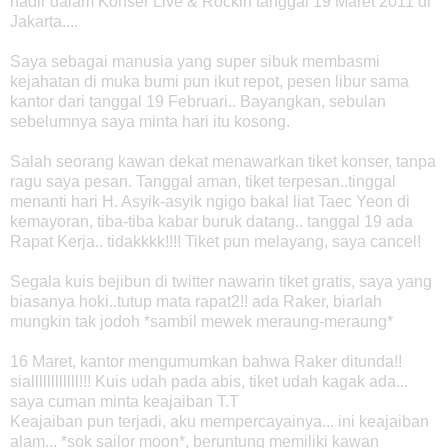
hadir dalam Konser Live & Rockin tanggal 19 Maret 2011 di
Jakarta....
Saya sebagai manusia yang super sibuk membasmi
kejahatan di muka bumi pun ikut repot, pesen libur sama
kantor dari tanggal 19 Februari.. Bayangkan, sebulan
sebelumnya saya minta hari itu kosong.
Salah seorang kawan dekat menawarkan tiket konser, tanpa
ragu saya pesan. Tanggal aman, tiket terpesan..tinggal
menanti hari H. Asyik-asyik ngigo bakal liat Taec Yeon di
kemayoran, tiba-tiba kabar buruk datang.. tanggal 19 ada
Rapat Kerja.. tidakkkk!!!! Tiket pun melayang, saya cancel!
Segala kuis bejibun di twitter nawarin tiket gratis, saya yang
biasanya hoki..tutup mata rapat2!! ada Raker, biarlah
mungkin tak jodoh *sambil mewek meraung-meraung*
16 Maret, kantor mengumumkan bahwa Raker ditunda!!
siallllllllllll!!! Kuis udah pada abis, tiket udah kagak ada...
saya cuman minta keajaiban T.T
Keajaiban pun terjadi, aku mempercayainya... ini keajaiban
alam... *sok sailor moon*, beruntung memiliki kawan