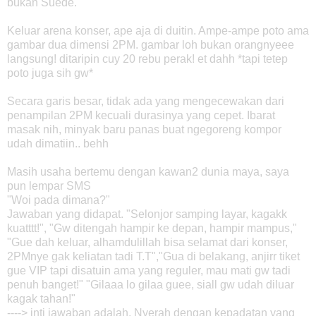
bukan Suede.
Keluar arena konser, ape aja di duitin. Ampe-ampe poto ama
gambar dua dimensi 2PM. gambar loh bukan orangnyeee
langsung! ditaripin cuy 20 rebu perak! et dahh *tapi tetep
poto juga sih gw*
Secara garis besar, tidak ada yang mengecewakan dari
penampilan 2PM kecuali durasinya yang cepet. Ibarat
masak nih, minyak baru panas buat ngegoreng kompor
udah dimatiin.. behh
Masih usaha bertemu dengan kawan2 dunia maya, saya
pun lempar SMS
"Woi pada dimana?"
Jawaban yang didapat. "Selonjor samping layar, kagakk
kuatttt!", "Gw ditengah hampir ke depan, hampir mampus,"
"Gue dah keluar, alhamdulillah bisa selamat dari konser,
2PMnye gak keliatan tadi T.T","Gua di belakang, anjirr tiket
gue VIP tapi disatuin ama yang reguler, mau mati gw tadi
penuh banget!" "Gilaaa lo gilaa guee, siall gw udah diluar
kagak tahan!"
----> inti jawaban adalah, Nyerah dengan kepadatan yang