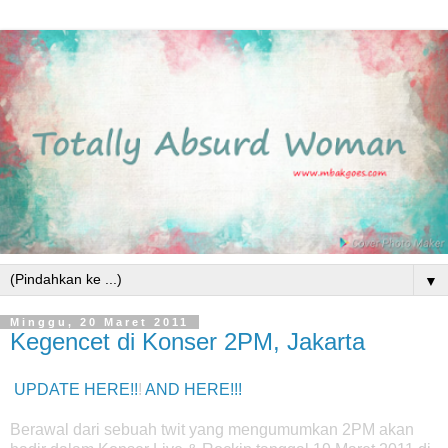
▼
Minggu, 20 Maret 2011
Kegencet di Konser 2PM, Jakarta
UPDATE HERE!!
!
AND HERE!!!
Berawal dari sebuah twit yang mengumumkan 2PM akan