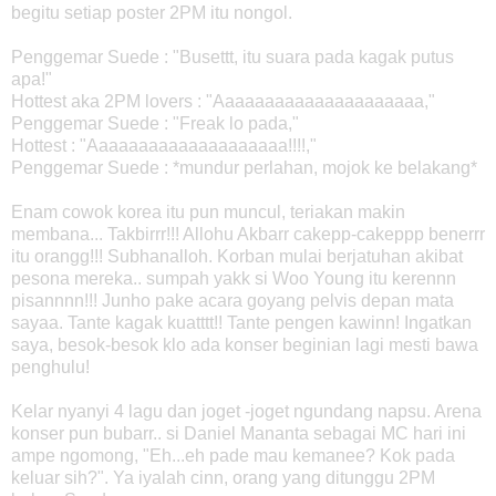
begitu setiap poster 2PM itu nongol.
Penggemar Suede : "Busettt, itu suara pada kagak putus
apa!"
Hottest aka 2PM lovers : "Aaaaaaaaaaaaaaaaaaaaa,"
Penggemar Suede : "Freak lo pada,"
Hottest : "Aaaaaaaaaaaaaaaaaaaa!!!!,"
Penggemar Suede : *mundur perlahan, mojok ke belakang*
Enam cowok korea itu pun muncul, teriakan makin
membana... Takbirrr!!! Allohu Akbarr cakepp-cakeppp benerrr
itu orangg!!! Subhanalloh. Korban mulai berjatuhan akibat
pesona mereka.. sumpah yakk si Woo Young itu kerennn
pisannnn!!! Junho pake acara goyang pelvis depan mata
sayaa. Tante kagak kuatttt!! Tante pengen kawinn! Ingatkan
saya, besok-besok klo ada konser beginian lagi mesti bawa
penghulu!
Kelar nyanyi 4 lagu dan joget -joget ngundang napsu. Arena
konser pun bubarr.. si Daniel Mananta sebagai MC hari ini
ampe ngomong, "Eh...eh pade mau kemanee? Kok pada
keluar sih?". Ya iyalah cinn, orang yang ditunggu 2PM