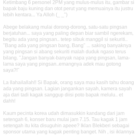
Ketimbang 6 personel 2PM yang mulus-mulus itu, gambar si
bapak baju kuning dan otot perut yang memuainya itu justru
lebih kentara... Ya Alloh (_ _")
Abege belakang mulai dorong-dorong, satu-satu pingsan
berjatuhan... saya yang paling depan biar sambil ngerekam,
begitu ada yang pingsan.. tetep sibuk manggil si sekuriti..
"Bang ada yang pingsan bang, Bang" ... saking banyaknya
yang pingsan si abang sekuriti malah duduk ngaso terus
bilang. "Jangan banyak-banyak napa yang pingsan, lama-
lama saya yang pingsan..emangnya adek mau gotong
saya?!"
La Ilahailallah!! Si Bapak, orang saya mau kasih tahu doang
ada yang pingsan. Lagian jangankan sayah, kamera sayah
aja dari tadi kagak sanggup diisi poto bapak melulu.. et
dahh!
Kaum pecinta korea udah dimasukkin kandang dari jam
setengah 6, konser baru mulai jam 7.15. Tau kagak 1 jam
setengah itu kita disuguhin apeee? Iklan Blekberi sebagai
sponsor utama yang kagak penting banget. Nih , isi iklannya