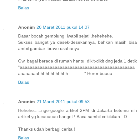
Balas
Anonim
20 Maret 2011 pukul 14.07
Dasar bocah gemblung, iwabil sejati..hehehehe.
Sukses banget ya desek-desekannya, bahkan masih bisa
ambil gambar..bravo usahanya.
Gw, bagai berada di rumah hantu, dikit-dikit dng jeda 1 detik
"aaaaaaaaaaaaaaaaaaaaaaaaaaaaaaaaaaaaaaaaaaaaaa
aaaaaaaahhhhhhhhhhhh............." Horor buuuu..
Balas
Anonim
21 Maret 2011 pukul 09.53
Hehehe......nge-google artikel 2PM di Jakarta ketemu nih
artikel yg lucuuuuuu banget ! Baca sambil cekikikan. :D
Thanks udah berbagi cerita !
Balas