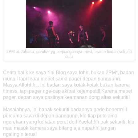
2PM at Jakarta, gambar yg perjuangannya mesti liwatin badan sekuriti
dulu
Cerita balik ke saya *ini Blog saya lohh, bukan 2PM*, badan
mungil tapi lebar mepet sama pager depan panggung.
Masya Allohhh... ini badan saya kotak-kotak bukan karena
fitness, tapi pager nge-cap akibat kejempett!! Karena mepet
pager, depan saya pastinya keamanan dong alias sekuriti!
Masalahnya, ini bapak sekuriti badannya gede benerrrr!!!
percuma saya di depan panggung, klo tiap poto ama
ngerekam yang keliatan perut doi! Yaelahhh pak sekuriti, klo
mau masuk kamera saya bilang aja napahh! jangan
ngalingin terus!