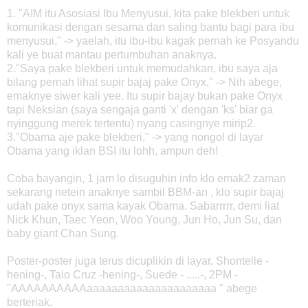
1. "AIM itu Asosiasi Ibu Menyusui, kita pake blekberi untuk
komunikasi dengan sesama dan saling bantu bagi para ibu
menyusui," -> yaelah, itu ibu-ibu kagak pernah ke Posyandu
kali ye buat mantau pertumbuhan anaknya.
2."Saya pake blekberi untuk memudahkan, ibu saya aja
bilang pernah lihat supir bajaj pake Onyx," -> Nih abege,
emaknye siwer kali yee. Itu supir bajay bukan pake Onyx
tapi Neksian (saya sengaja ganti 'x' dengan 'ks' biar ga
nyinggung merek tertentu) nyang casingnye mirip2.
3."Obama aje pake blekberi," -> yang nongol di layar
Obama yang iklan BSI itu lohh, ampun deh!
Coba bayangin, 1 jam lo disuguhin info klo emak2 zaman
sekarang netein anaknye sambil BBM-an , klo supir bajaj
udah pake onyx sama kayak Obama. Sabarrrrr, demi liat
Nick Khun, Taec Yeon, Woo Young, Jun Ho, Jun Su, dan
baby giant Chan Sung.
Poster-poster juga terus dicuplikin di layar, Shontelle -
hening-, Taio Cruz -hening-, Suede - .....-, 2PM -
"AAAAAAAAAAaaaaaaaaaaaaaaaaaaaaa " abege
berteriak.