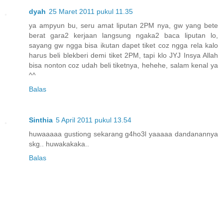
dyah
25 Maret 2011 pukul 11.35
ya ampyun bu, seru amat liputan 2PM nya, gw yang bete
berat gara2 kerjaan langsung ngaka2 baca liputan lo,
sayang gw ngga bisa ikutan dapet tiket coz ngga rela kalo
harus beli blekberi demi tiket 2PM, tapi klo JYJ Insya Allah
bisa nonton coz udah beli tiketnya, hehehe, salam kenal ya
^^
Balas
Sinthia
5 April 2011 pukul 13.54
huwaaaaa gustiong sekarang g4ho3l yaaaaa dandanannya
skg.. huwakakaka..
Balas