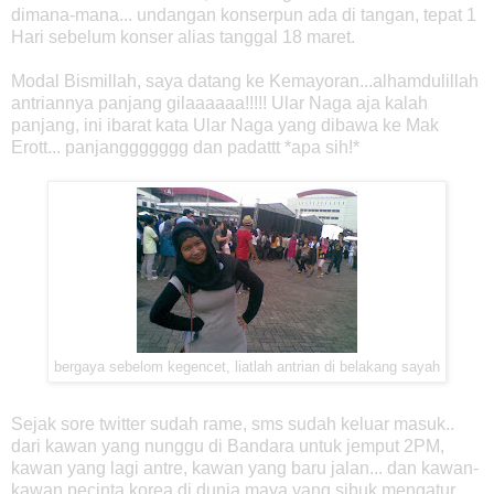
dimana-mana... undangan konserpun ada di tangan, tepat 1
Hari sebelum konser alias tanggal 18 maret.
Modal Bismillah, saya datang ke Kemayoran...alhamdulillah
antriannya panjang gilaaaaaa!!!!! Ular Naga aja kalah
panjang, ini ibarat kata Ular Naga yang dibawa ke Mak
Erott... panjanggggggg dan padattt *apa sih!*
bergaya sebelom kegencet, liatlah antrian di belakang sayah
Sejak sore twitter sudah rame, sms sudah keluar masuk..
dari kawan yang nunggu di Bandara untuk jemput 2PM,
kawan yang lagi antre, kawan yang baru jalan... dan kawan-
kawan pecinta korea di dunia maya yang sibuk mengatur