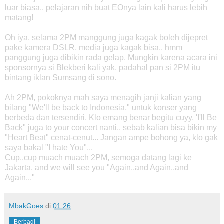
luar biasa.. pelajaran nih buat EOnya lain kali harus lebih
matang!
Oh iya, selama 2PM manggung juga kagak boleh dijepret
pake kamera DSLR, media juga kagak bisa.. hmm
panggung juga dibikin rada gelap. Mungkin karena acara ini
sponsornya si Blekberi kali yak, padahal pan si 2PM itu
bintang iklan Sumsang di sono.
Ah 2PM, pokoknya mah saya menagih janji kalian yang
bilang "We'll be back to Indonesia," untuk konser yang
berbeda dan tersendiri. Klo emang benar begitu cuyy, 'I'll Be
Back" juga to your concert nanti.. sebab kalian bisa bikin my
"Heart Beat" cenat-cenut... Jangan ampe bohong ya, klo gak
saya bakal "I hate You"...
Cup..cup muach muach 2PM, semoga datang lagi ke
Jakarta, and we will see you "Again..and Again..and
Again..."
MbakGoes
di
01.26
Berbagi