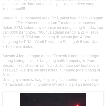
janji buat kopi darat yang hasilnya... kagak adeee yang
ketemuuuu!!!!
Abege mulai memadati area PRJ, pakai baju hitam seragam
pecinta 2PM. Konser digelar jam 7 malem, rencananyee.
Selain 2PM, sebenarnya konser ini mengusung Suede.. tapi
dari 8000 penonton, 7900nya adalah penggila 2PM, saya
Jamin tuh! Si 2PM baru landing di Jakarta jam 4 Sore,
langsung ke PRJ... Gladi Resik jam Setengah 6 sore, Jam
7.15 konser mulai.
Bawain 4 lagu dengan durasi 30 menit kurang, joget-joget
buang keringet.. doski langsung balik kampung ke Korea.
Secara mesti check in jam 9an di Bandara cuy buat ngejar
pesawatt.. Aje gila nih artis korea, numpang joget doang di
Jakarta!!
Untungnya mereka kagak lipsing.. dan performanya tetap
menawannn.. dan untungnya gw ada di barisan terdepan!!