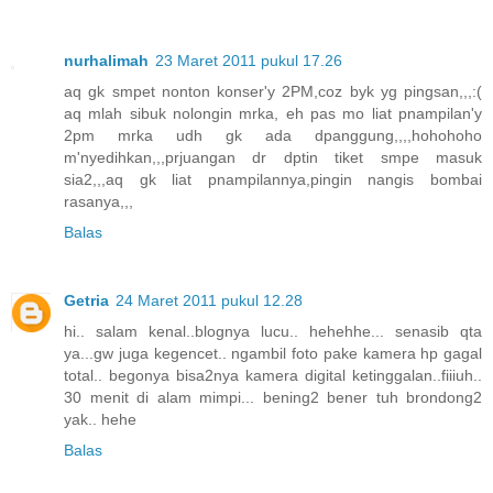
nurhalimah
23 Maret 2011 pukul 17.26
aq gk smpet nonton konser'y 2PM,coz byk yg pingsan,,,:(
aq mlah sibuk nolongin mrka, eh pas mo liat pnampilan'y
2pm mrka udh gk ada dpanggung,,,,hohohoho
m'nyedihkan,,,prjuangan dr dptin tiket smpe masuk
sia2,,,aq gk liat pnampilannya,pingin nangis bombai
rasanya,,,
Balas
Getria
24 Maret 2011 pukul 12.28
hi.. salam kenal..blognya lucu.. hehehhe... senasib qta
ya...gw juga kegencet.. ngambil foto pake kamera hp gagal
total.. begonya bisa2nya kamera digital ketinggalan..fiiiuh..
30 menit di alam mimpi... bening2 bener tuh brondong2
yak.. hehe
Balas