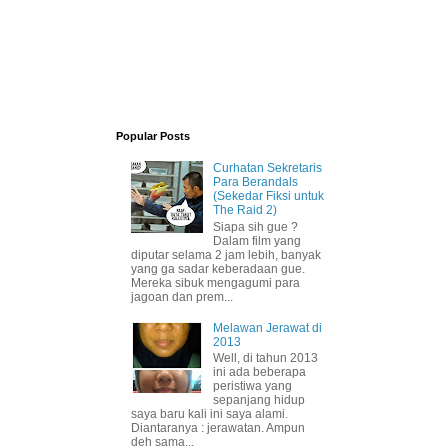
Popular Posts
Curhatan Sekretaris
Para Berandals
(Sekedar Fiksi untuk
The Raid 2)
Siapa sih gue ?
Dalam film yang
diputar selama 2 jam lebih, banyak
yang ga sadar keberadaan gue.
Mereka sibuk mengagumi para
jagoan dan prem...
Melawan Jerawat di
2013
Well, di tahun 2013
ini ada beberapa
peristiwa yang
sepanjang hidup
saya baru kali ini saya alami.
Diantaranya : jerawatan. Ampun
deh sama...