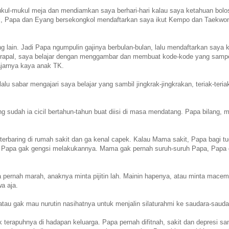
ukul-mukul meja dan mendiamkan saya berhari-hari kalau saya ketahuan bolos
, Papa dan Eyang bersekongkol mendaftarkan saya ikut Kempo dan Taekwon
 lain. Jadi Papa ngumpulin gajinya berbulan-bulan, lalu mendaftarkan saya 
 merapal, saya belajar dengan menggambar dan membuat kode-kode yang samp
ajarnya kaya anak TK.
lu sabar mengajari saya belajar yang sambil jingkrak-jingkrakan, teriak-teria
g sudah ia cicil bertahun-tahun buat diisi di masa mendatang. Papa bilang,
terbaring di rumah sakit dan ga kenal capek. Kalau Mama sakit, Papa bagi tu
ika, Papa gak gengsi melakukannya. Mama gak pernah suruh-suruh Papa, Papa
a pernah marah, anaknya minta pijitin lah. Mainin hapenya, atau minta mac
a aja.
 atau gak mau nurutin nasihatnya untuk menjalin silaturahmi ke saudara-sauda
 terapuhnya di hadapan keluarga. Papa pernah difitnah, sakit dan depresi sa