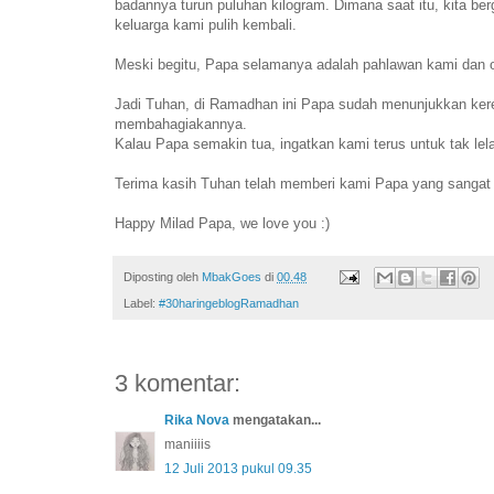
badannya turun puluhan kilogram. Dimana saat itu, kita be
keluarga kami pulih kembali.
Meski begitu, Papa selamanya adalah pahlawan kami dan 
Jadi Tuhan, di Ramadhan ini Papa sudah menunjukkan kere
membahagiakannya.
Kalau Papa semakin tua, ingatkan kami terus untuk tak l
Terima kasih Tuhan telah memberi kami Papa yang sangat
Happy Milad Papa, we love you :)
Diposting oleh
MbakGoes
di
00.48
Label:
#30haringeblogRamadhan
3 komentar:
Rika Nova
mengatakan...
maniiiis
12 Juli 2013 pukul 09.35