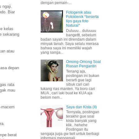
dengan pemain-...
 ngaji.
do. Biar
Fotogenik atau
Fotoklenik *beserta
tips gaya foto
Natural*
ke kelas
Duluuu... duluuuu
e sekarang
bangettt, sebelum
badan sayah ini direndam dalam
minyak tanah. Saya selalu merasa
bahwa saya ini memiliki wajah
kan atau
yang sanga...
Omong-Omong Soal
Riasan Pengantin
 masa depan
Tenang aja,
postingan ini bukan
berarti gue lagi
gas rata
sibuk cari cari
tukang rias manten. Ya boro cari
 gak mau
MUA , cari laki buat ke KUA aja
belom nem...
em-macem
Saya dan Kista (II)
Ternyata, postingan
terakhir gue soal
kista banyak yang
ra.
klik.. hehehe
Postingan itu
sengaja juga gw twit untuk berbagi
mpe berat
informasi mengenali ...