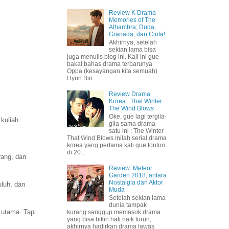
Review K Drama
Memories of The
Alhambra; Duda,
Granada, dan Cinta!
Akhirnya, setelah
sekian lama bisa
juga menulis blog ini. Kali ini gue
bakal bahas drama terbarunya
Oppa (kesayangan kita semuah)
Hyun Bin ...
Review Drama
Korea : That Winter
The Wind Blows
Oke, gue lagi tergila-
kuliah.
gila sama drama
satu ini : The Winter
That Wind Blows Inilah serial drama
korea yang pertama kali gue tonton
di 20...
rang, dan
Review: Meteor
Garden 2018, antara
Nostalgia dan Aktor
uluh, dan
Muda
Setelah sekian lama
dunia tampak
 utama. Tapi
kurang sanggup memasok drama
yang bisa bikin hati naik turun,
akhirnya hadirkan drama lawas