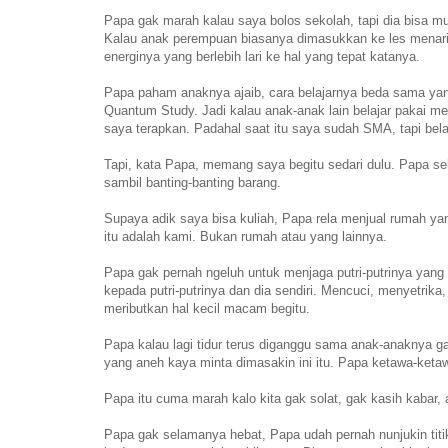
Papa gak marah kalau saya bolos sekolah, tapi dia bisa m
Kalau anak perempuan biasanya dimasukkan ke les menari
energinya yang berlebih lari ke hal yang tepat katanya.
Papa paham anaknya ajaib, cara belajarnya beda sama yang
Quantum Study. Jadi kalau anak-anak lain belajar pakai
saya terapkan. Padahal saat itu saya sudah SMA, tapi bel
Tapi, kata Papa, memang saya begitu sedari dulu. Papa sela
sambil banting-banting barang.
Supaya adik saya bisa kuliah, Papa rela menjual rumah yan
itu adalah kami. Bukan rumah atau yang lainnya.
Papa gak pernah ngeluh untuk menjaga putri-putrinya yang 
kepada putri-putrinya dan dia sendiri. Mencuci, menyetr
meributkan hal kecil macam begitu.
Papa kalau lagi tidur terus diganggu sama anak-anaknya g
yang aneh kaya minta dimasakin ini itu. Papa ketawa-ketaw
Papa itu cuma marah kalo kita gak solat, gak kasih kabar,
Papa gak selamanya hebat, Papa udah pernah nunjukin titik