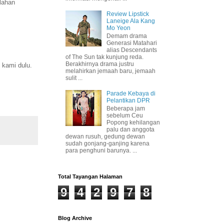
lahan
Review Lipstick
Laneige Ala Kang
Mo Yeon
Demam drama
Generasi Matahari
alias Descendants
of The Sun tak kunjung reda.
Berakhirnya drama justru
 kami dulu.
melahirkan jemaah baru, jemaah
sulit ...
Parade Kebaya di
Pelantikan DPR
Beberapa jam
sebelum Ceu
Popong kehilangan
palu dan anggota
dewan rusuh, gedung dewan
sudah gonjang-ganjing karena
para penghuni barunya. ...
Total Tayangan Halaman
9
4
2
9
7
8
Blog Archive