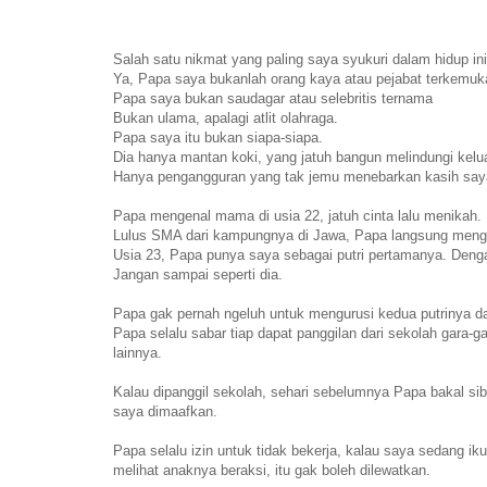
Salah satu nikmat yang paling saya syukuri dalam hidup in
Ya, Papa saya bukanlah orang kaya atau pejabat terkemuk
Papa saya bukan saudagar atau selebritis ternama
Bukan ulama, apalagi atlit olahraga.
Papa saya itu bukan siapa-siapa.
Dia hanya mantan koki, yang jatuh bangun melindungi kelu
Hanya pengangguran yang tak jemu menebarkan kasih say
Papa mengenal mama di usia 22, jatuh cinta lalu menikah. 
Lulus SMA dari kampungnya di Jawa, Papa langsung menga
Usia 23, Papa punya saya sebagai putri pertamanya. Denga
Jangan sampai seperti dia.
Papa gak pernah ngeluh untuk mengurusi kedua putrinya dar
Papa selalu sabar tiap dapat panggilan dari sekolah gara-ga
lainnya.
Kalau dipanggil sekolah, sehari sebelumnya Papa bakal sibu
saya dimaafkan.
Papa selalu izin untuk tidak bekerja, kalau saya sedang i
melihat anaknya beraksi, itu gak boleh dilewatkan.