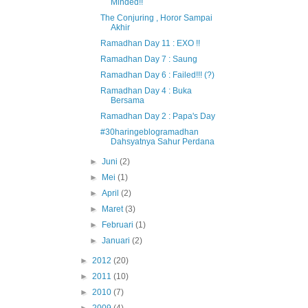
Minded!!
The Conjuring , Horor Sampai
Akhir
Ramadhan Day 11 : EXO !!
Ramadhan Day 7 : Saung
Ramadhan Day 6 : Failed!!! (?)
Ramadhan Day 4 : Buka
Bersama
Ramadhan Day 2 : Papa's Day
#30haringeblogramadhan
Dahsyatnya Sahur Perdana
►
Juni
(2)
►
Mei
(1)
►
April
(2)
►
Maret
(3)
►
Februari
(1)
►
Januari
(2)
►
2012
(20)
►
2011
(10)
►
2010
(7)
►
2009
(4)