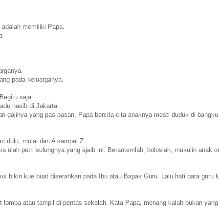
i adalah memiliki Papa.
a
arganya.
ang pada keluarganya.
Begitu saja.
du nasib di Jakarta.
n gajinya yang pas-pasan, Papa bercita-cita anaknya mesti duduk di bangku 
i dulu, mulai dari A sampai Z
ra ulah putri sulungnya yang ajaib ini. Berantemlah, boloslah, mukulin anak o
k bikin kue buat diserahkan pada Ibu atau Bapak Guru. Lalu hati para guru l
kut lomba atau tampil di pentas sekolah. Kata Papa, menang kalah bukan yang